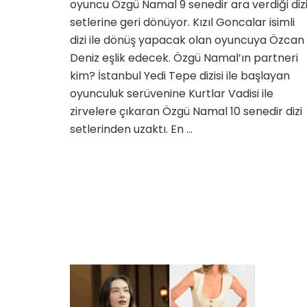
oyuncu Özgü Namal 9 senedir ara verdiği diz
dön
İşte
setlerine geri dönüyor. Kızıl Goncalar isimli
Nama
dizi ile dönüş yapacak olan oyuncuya Özcan
yeni
Deniz eşlik edecek. Özgü Namal’ın partneri
dizis
kim? İstanbul Yedi Tepe dizisi ile başlayan
ve
part
oyunculuk serüvenine Kurtlar Vadisi ile
kim
zirvelere çıkaran Özgü Namal 10 senedir dizi
için
setlerinden uzaktı. En …