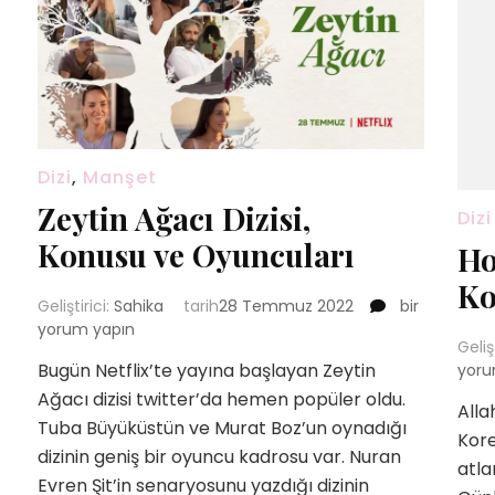
Dizi
,
Manşet
Zeytin Ağacı Dizisi,
Dizi
Konusu ve Oyuncuları
Ho
Ko
Zeytin
Geliştirici:
Sahika
tarih
28 Temmuz 2022
bir
Ağacı
yorum yapın
Geliş
Dizisi,
Bugün Netflix’te yayına başlayan Zeytin
yoru
Konusu
Ağacı dizisi twitter’da hemen popüler oldu.
ve
Alla
Oyuncuları
Tuba Büyüküstün ve Murat Boz’un oynadığı
Kore
için
dizinin geniş bir oyuncu kadrosu var. Nuran
n
atl
Evren Şit’in senaryosunu yazdığı dizinin