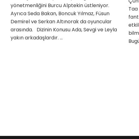
Çünk
nin
yönetmenliğini Burcu Alptekin üstleniyor.
Taa 
eri
Ayrıca Seda Bakan, Boncuk Yılmaz, Füsun
fant
Demirel ve Serkan Altınorak da oyuncular
etk
arasında. Dizinin Konusu Ada, Sevgi ve Leyla
bilm
yakın arkadaşlardır. …
Bug