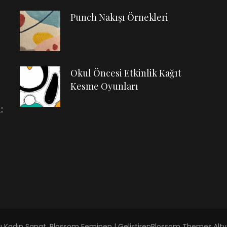
Punch Nakışı Örnekleri
Okul Öncesi Etkinlik Kağıt
Kesme Oyunları
:
kı
Kadın Sanat
.
Blossom Feminen | Geliştiren
Blossom Themes
.Alt