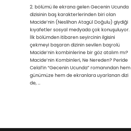
Macide’
2. bölümü ile ekrana gelen Gecenin Ucunda
Kombinl
dizisinin baş karakterlerinden biri olan
Çok
Merak
Macide’nin (Neslihan Atagül Doğulu) giydiği
Ediliyor
kıyafetler sosyal medyada çok konuşuluyor.
için
İlk bölümden itibaren seyircinin ilgisini
çekmeyi başaran dizinin sevilen başrolü
Macide’nin kombinlerine bir göz atalım mı?
Macide’nin Kombinleri, Ne Nereden? Peride
Celal’in “Gecenin Ucunda” romanından hem
günümüze hem de ekranlara uyarlanan dizi
de, …