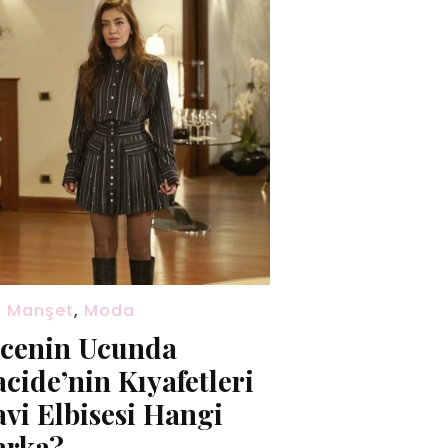
,
Manşet
,
Moda
cenin Ucunda
cide’nin Kıyafetleri
vi Elbisesi Hangi
rka?