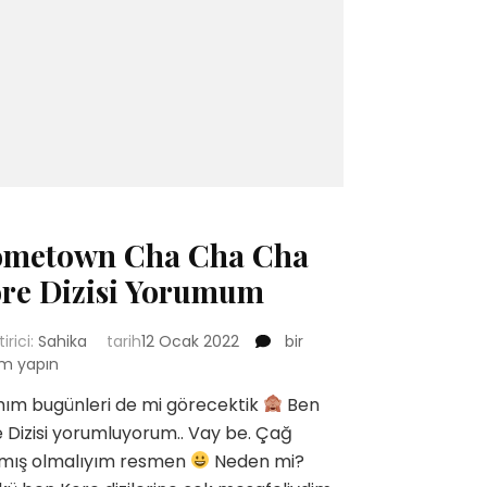
metown Cha Cha Cha
re Dizisi Yorumum
Hometown
tirici:
Sahika
tarih
12 Ocak 2022
bir
Cha
m yapın
Cha
hım bugünleri de mi görecektik
Ben
Cha
 Dizisi yorumluyorum.. Vay be. Çağ
Kore
Dizisi
amış olmalıyım resmen
Neden mi?
Yorumum