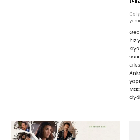
i
üyor
Geliş
l’ın
yoru
i
Gece
hızı
neri
?
kıya
sonu
aile
Anka
yapı
Maci
giyd