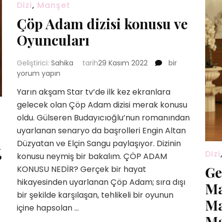
Dizi
,
Manşet
Çöp Adam dizisi konusu ve
Oyuncuları
Çöp
Geliştirici:
Sahika
tarih
29 Kasım 2022
bir
Adam
yorum yapın
dizisi
Yarın akşam Star tv’de ilk kez ekranlara
konusu
gelecek olan Çöp Adam dizisi merak konusu
ve
Oyuncuları
oldu. Gülseren Budayıcıoğlu’nun romanından
için
uyarlanan senaryo da başrolleri Engin Altan
n
Düzyatan ve Elçin Sangu paylaşıyor. Dizinin
Dizi
konusu neymiş bir bakalım. ÇÖP ADAM
?
Ge
KONUSU NEDİR? Gerçek bir hayat
hikayesinden uyarlanan Çöp Adam; sıra dışı
ü
Ma
al
bir şekilde karşılaşan, tehlikeli bir oyunun
Ma
nlara
içine hapsolan …
Ma