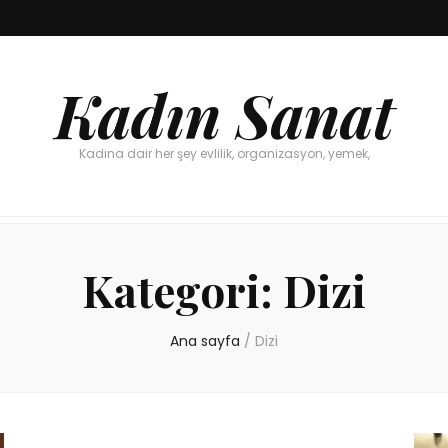
Kadın Sanat
Kadına dair her şey evlilik, organizasyon, yemek,
Kategori:
Dizi
Ana sayfa
/
Dizi