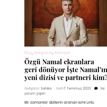
Dizi
,
Magazin
,
Manşet
Özgü Namal ekranlara
geri dönüyor İşte Namal’ı
yeni dizisi ve partneri kim
Özg
Geliştirici:
Sahika
tarih
7 Temmuz 2023
bir
Nam
yorum yapın
ekra
Bir zamanlar dizilerin aranan ismi ünlü
geri