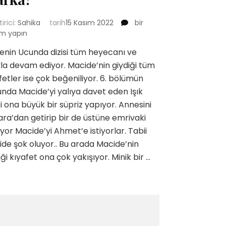
Gecenin
tirici:
Sahika
tarih
15 Kasım 2022
bir
Ucunda
m yapın
Macide’nin
nin Ucunda dizisi tüm heyecanı ve
Kıyafetleri
yla devam ediyor. Macide’nin giydiği tüm
Mavi
Elbisesi
fetler ise çok beğeniliyor. 6. bölümün
Hangi
nda Macide’yi yalıya davet eden Işık
Marka?
si ona büyük bir süpriz yapıyor. Annesini
için
ra’dan getirip bir de üstüne emrivaki
yor Macide’yi Ahmet’e istiyorlar. Tabii
de şok oluyor.. Bu arada Macide’nin
iği kıyafet ona çok yakışıyor. Minik bir …