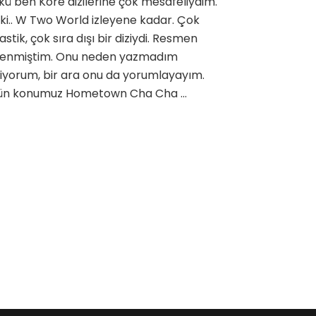
ü ben Kore dizilerine çok mesafeliydim.
için
ki.. W Two World izleyene kadar. Çok
astik, çok sıra dışı bir diziydi. Resmen
ilenmiştim. Onu neden yazmadım
iyorum, bir ara onu da yorumlayayım.
ün konumuz Hometown Cha Cha …