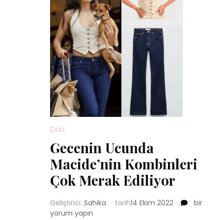
Dizi
Gecenin Ucunda
Macide’nin Kombinleri
Çok Merak Ediliyor
Geceni
Geliştirici:
Sahika
tarih
14 Ekim 2022
bir
Ucunda
yorum yapın