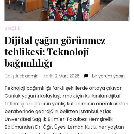
Sağlık
Dijital çağın görünmez
tehlikesi: Teknoloji
bağımlılığı
Dijital
Geliştirici:
admin
tarih
2 Mart 2026
bir yorum yapın
çağın
Teknoloji bağımlılığı farklı şekillerde ortaya çıkıyor
görünmez
tehlikesi:
Günlük yaşamı kolaylaştırmak için kullanılan dijital
Teknoloji
teknoloji araçlarının yanlış kullanımının önemli riskleri
bağımlılığı
beraberinde getirdiğini belirten İstanbul Atlas
için
Üniversitesi Sağlık Bilimleri Fakültesi Hemşirelik
Bölümünden Dr. Öğr. Üyesi Leman Kutlu, her yaştan