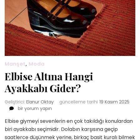
Manşet
,
Moda
Elbise Altına Hangi
Ayakkabı Gider?
Geliştirici:
Elanur Oktay
güncelleme tarihi
19 Kasım 2025
Elbise
bir yorum yapın
Altına
Elbise giymeyi sevenlerin en çok takıldığı konulardan
Hangi
Ayakkabı
biri ayakkabı seçimidir. Dolabın karşısına geçip
Gider?
saatlerce düşünmek yerine, birkaç basit kuralı bilmek