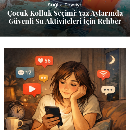
Sağlık
,
Tavsiye
Çocuk Kolluk Seçimi: Yaz Aylarında
Güvenli Su Aktiviteleri İçin Rehber