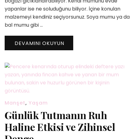
boğazı gıcıklandırabiliyor. Kendi mumunu evde
için
yapanlar ise ne soluduğunu biliyor. İçine konulan
malzemeyi kendiniz seçiyorsunuz. Soya mumu ya da
bal mumu gibi …
DEVAMINI OKUYUN
Manşet
,
Yaşam
Günlük Tutmanın Ruh
Haline Etkisi ve Zihinsel
Denge