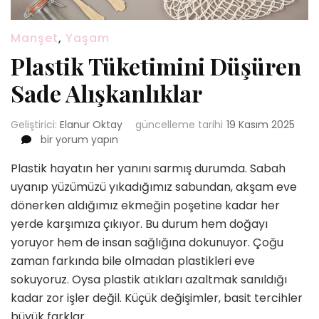
Manşet
,
Yaşam
Plastik Tüketimini Düşüren
Sade Alışkanlıklar
Geliştirici:
Elanur Oktay
güncelleme tarihi
19 Kasım 2025
Plastik
bir yorum yapın
Tüketimini
Plastik hayatın her yanını sarmış durumda. Sabah
Düşüren
Sade
uyanıp yüzümüzü yıkadığımız sabundan, akşam eve
Alışkanlıklar
dönerken aldığımız ekmeğin poşetine kadar her
için
yerde karşımıza çıkıyor. Bu durum hem doğayı
yoruyor hem de insan sağlığına dokunuyor. Çoğu
zaman farkında bile olmadan plastikleri eve
sokuyoruz. Oysa plastik atıkları azaltmak sanıldığı
kadar zor işler değil. Küçük değişimler, basit tercihler
büyük farklar …