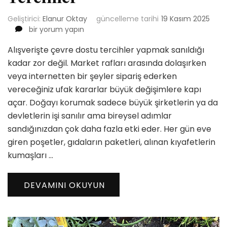
Geliştirici:
Elanur Oktay
güncelleme tarihi
19 Kasım 2025
Alışverişte
bir yorum yapın
Çevre
Alışverişte çevre dostu tercihler yapmak sanıldığı
Dostu
Tercihler
kadar zor değil. Market rafları arasında dolaşırken
için
veya internetten bir şeyler sipariş ederken
vereceğiniz ufak kararlar büyük değişimlere kapı
açar. Doğayı korumak sadece büyük şirketlerin ya da
devletlerin işi sanılır ama bireysel adımlar
sandığınızdan çok daha fazla etki eder. Her gün eve
giren poşetler, gıdaların paketleri, alınan kıyafetlerin
kumaşları …
DEVAMINI OKUYUN