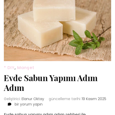
* DIY
,
Manşet
Evde Sabun Yapımı Adım
Adım
Geliştirici:
Elanur Oktay
güncelleme tarihi
19 Kasım 2025
Evde
bir yorum yapın
Sabun
Evde sabun yapımı adım adım rehberi ile
Yapımı