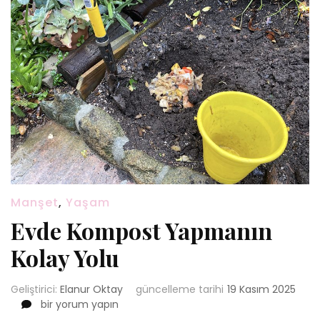
Manşet
,
Yaşam
Evde Kompost Yapmanın
Kolay Yolu
Geliştirici:
Elanur Oktay
güncelleme tarihi
19 Kasım 2025
Evde
bir yorum yapın
Kompost