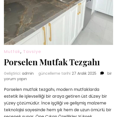
Mutfak
,
Tavsiye
Porselen Mutfak Tezgahı
Porse
Geliştirici:
admin
güncelleme tarihi
27 Aralık 2025
bir
Mutfa
yorum yapın
Tezga
Porselen mutfak tezgahı, modern mutfaklarda
için
estetik ile işlevselliği bir araya getiren üst düzey bir
yüzey çözümüdür. İnce işçiliği ve gelişmiş malzeme
teknolojisi sayesinde hem şık hem de uzun ömürlü bir
seçenek sunar. Öne Çıkan Özellikler Yüksek