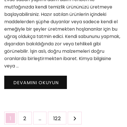
Adım
mutfağınızda kendi temizlik ürününüzü üretmeye
Adım
başlayabilirsiniz. Hazır satılan ürünlerin içindeki
için
maddelerden şüphe duyanlar veya sadece kendi el
emeğiyle bir şeyler üretmekten hoşlananlar için bu
uğraş oldukça tatmin edici. Kendi sabununu yapmak,
dışarıdan bakıldığında zor veya tehlikeli gibi
görünebilir. İşin aslı, doğru malzemeleri doğru
oranlarda birleştirmekten ibaret. Kimya bilgisine
veya …
DEVAMINI OKUYUN
Yazı
Sayfa
Sayfa
Sayfa
1
2
…
122
sayfalaması