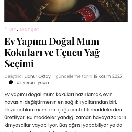
* DIY
,
Manşet
Ev Yapımı Doğal Mum
Kokuları ve Uçucu Yağ
Seçimi
Geliştirici:
Elanur Oktay
güncelleme tarihi
19 Kasım 2025
Ev
bir yorum yapın
Yapımı
Ev yapımı doğal mum kokuları hazırlamak, evin
Doğal
Mum
havasını değiştirmenin en sağlıklı yollarından biri.
Kokuları
Hazır satılan mumların çoğu sentetik maddelerden
ve
üretiliyor. Bu maddeler yandığı zaman havaya zararlı
Uçucu
kimyasallar yayabiliyor. Baş ağrısı yapabiliyor ya da
Yağ
Seçimi