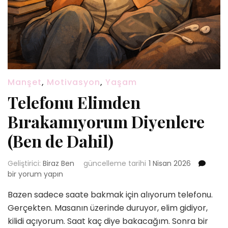
Manşet
,
Motivasyon
,
Yaşam
Telefonu Elimden
Bırakamıyorum Diyenlere
(Ben de Dahil)
Tele
Geliştirici:
Biraz Ben
güncelleme tarihi
1 Nisan 2026
Elim
bir yorum yapın
Bıra
Bazen sadece saate bakmak için alıyorum telefonu.
Diye
(Ben
Gerçekten. Masanın üzerinde duruyor, elim gidiyor,
de
kilidi açıyorum. Saat kaç diye bakacağım. Sonra bir
Dahil