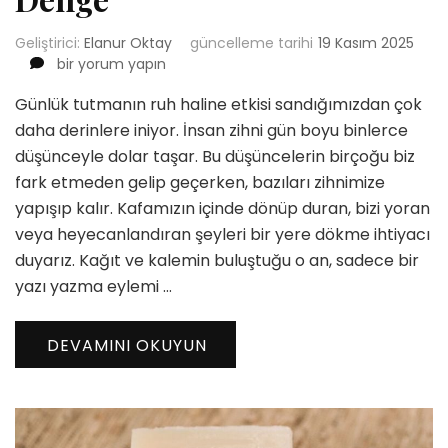
Geliştirici:
Elanur Oktay
güncelleme tarihi
19 Kasım 2025
Günlük
bir yorum yapın
Tutmanın
Günlük tutmanın ruh haline etkisi sandığımızdan çok
Ruh
Haline
daha derinlere iniyor. İnsan zihni gün boyu binlerce
Etkisi
düşünceyle dolar taşar. Bu düşüncelerin birçoğu biz
ve
fark etmeden gelip geçerken, bazıları zihnimize
Zihinsel
yapışıp kalır. Kafamızın içinde dönüp duran, bizi yoran
Denge
için
veya heyecanlandıran şeyleri bir yere dökme ihtiyacı
duyarız. Kağıt ve kalemin buluştuğu o an, sadece bir
yazı yazma eylemi …
DEVAMINI OKUYUN