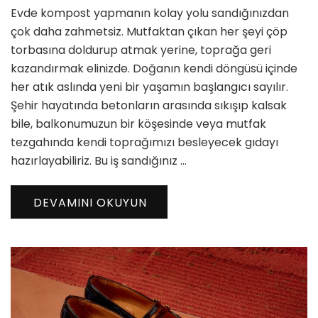
Evde kompost yapmanın kolay yolu sandığınızdan
Yapmanın
Kolay
çok daha zahmetsiz. Mutfaktan çıkan her şeyi çöp
Yolu
torbasına doldurup atmak yerine, toprağa geri
için
kazandırmak elinizde. Doğanın kendi döngüsü içinde
her atık aslında yeni bir yaşamın başlangıcı sayılır.
Şehir hayatında betonların arasında sıkışıp kalsak
bile, balkonumuzun bir köşesinde veya mutfak
tezgahında kendi toprağımızı besleyecek gıdayı
hazırlayabiliriz. Bu iş sandığınız …
DEVAMINI OKUYUN