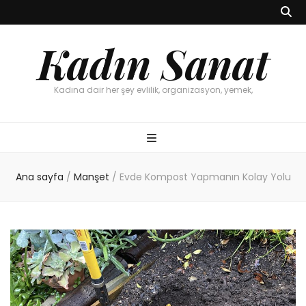
Kadın Sanat
Kadına dair her şey evlilik, organizasyon, yemek,
Ana sayfa
/
Manşet
/
Evde Kompost Yapmanın Kolay Yolu