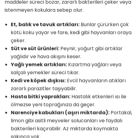
maddeler süreci bozar, zararlı bakterileri çeker veya
istenmeyen kokulara sebep olur.
Et, balık ve tavuk artıkları:
Bunlar çürürken çok
kötü koku yayar ve fare, kedi gibi hayvanları oraya
çeker.
Süt ve süt ürünleri:
Peynir, yoğurt gibi artıklar
yağlıdır ve hava akışını keser.
Yağlı yemek artıkları:
Kızartma yağları veya
salçalı yemekler süreci tıkar.
Kedi ve köpek dışkısı:
Evcil hayvanların atıkları
zararlı parazitler taşıyabilir.
Hasta bitki yaprakları:
Hastalık etkenleri ısı ile
ölmezse yeni toprağınıza da geçer.
Narenciye kabukları (aşırı miktarda):
Portakal,
limon gibi asitli meyveler solucanları ve faydalı
bakterileri kaçırabilir. Az miktarda koymakta
sakınca yok.