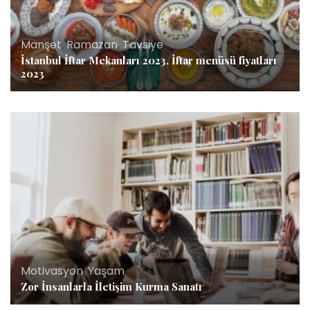
Manşet
,
Ramazan
,
Tavsiye
İstanbul İftar Mekanları 2023, İftar menüsü fiyatları
2023
Motivasyon
,
Yaşam
Zor İnsanlarla İletişim Kurma Sanatı