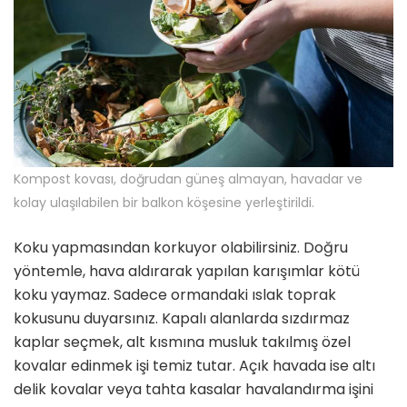
Kompost kovası, doğrudan güneş almayan, havadar ve
kolay ulaşılabilen bir balkon köşesine yerleştirildi.
Koku yapmasından korkuyor olabilirsiniz. Doğru
yöntemle, hava aldırarak yapılan karışımlar kötü
koku yaymaz. Sadece ormandaki ıslak toprak
kokusunu duyarsınız. Kapalı alanlarda sızdırmaz
kaplar seçmek, alt kısmına musluk takılmış özel
kovalar edinmek işi temiz tutar. Açık havada ise altı
delik kovalar veya tahta kasalar havalandırma işini