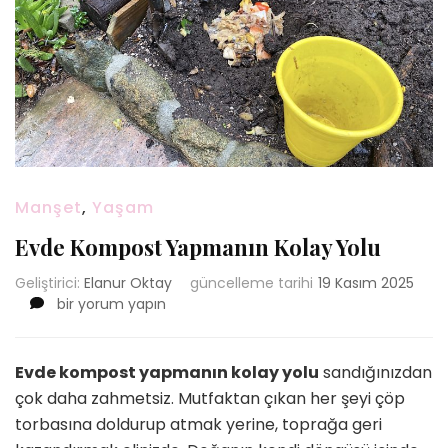
Manşet
,
Yaşam
Evde Kompost Yapmanın Kolay Yolu
Geliştirici:
Elanur Oktay
güncelleme tarihi
19 Kasım 2025
Evde
bir yorum yapın
Kompost
Yapmanın
Kolay
Evde kompost yapmanın kolay yolu
sandığınızdan
Yolu
çok daha zahmetsiz. Mutfaktan çıkan her şeyi çöp
için
torbasına doldurup atmak yerine, toprağa geri