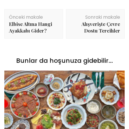
Yazı
Önceki makale
Sonraki makale
dolaşımı
Elbise Altına Hangi
Alışverişte Çevre
Ayakkabı Gider?
Dostu Tercihler
Bunlar da hoşunuza gidebilir...