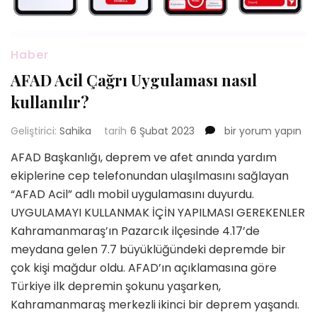
Haber
AFAD Acil Çağrı Uygulaması nasıl
kullanılır?
AFAD
Geliştirici:
Sahika
tarih
6 Şubat 2023
bir yorum yapın
Acil
AFAD Başkanlığı, deprem ve afet anında yardım
Çağrı
ekiplerine cep telefonundan ulaşılmasını sağlayan
Uygulaması
nasıl
“AFAD Acil” adlı mobil uygulamasını duyurdu.
kullanılır?
UYGULAMAYI KULLANMAK İÇİN YAPILMASI GEREKENLER
için
Kahramanmaraş’ın Pazarcık ilçesinde 4.17’de
meydana gelen 7.7 büyüklüğündeki depremde bir
çok kişi mağdur oldu. AFAD’ın açıklamasına göre
Türkiye ilk depremin şokunu yaşarken,
Kahramanmaraş merkezli ikinci bir deprem yaşandı.