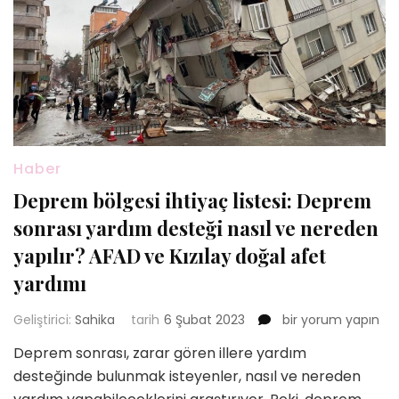
Haber
Deprem bölgesi ihtiyaç listesi: Deprem
sonrası yardım desteği nasıl ve nereden
yapılır? AFAD ve Kızılay doğal afet
yardımı
Deprem
Geliştirici:
Sahika
tarih
6 Şubat 2023
bir yorum yapın
bölgesi
Deprem sonrası, zarar gören illere yardım
ihtiyaç
desteğinde bulunmak isteyenler, nasıl ve nereden
listesi:
Deprem