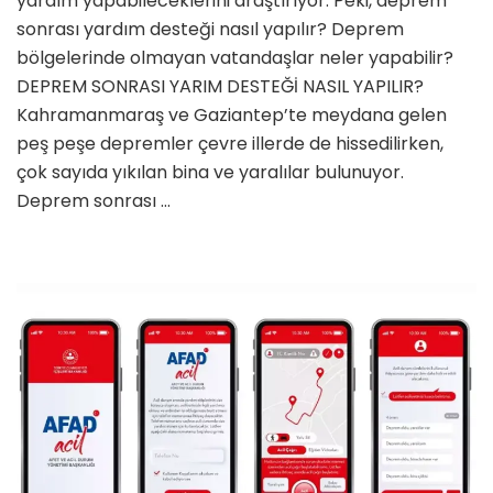
yardım yapabileceklerini araştırıyor. Peki, deprem
sonrası
sonrası yardım desteği nasıl yapılır? Deprem
yardım
bölgelerinde olmayan vatandaşlar neler yapabilir?
desteği
DEPREM SONRASI YARIM DESTEĞİ NASIL YAPILIR?
nasıl
ve
Kahramanmaraş ve Gaziantep’te meydana gelen
nereden
peş peşe depremler çevre illerde de hissedilirken,
yapılır?
çok sayıda yıkılan bina ve yaralılar bulunuyor.
AFAD
Deprem sonrası …
ve
Kızılay
doğal
afet
yardımı
için