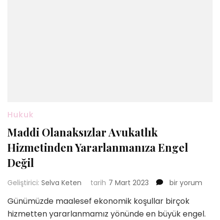
Hukuk
Maddi Olanaksızlar Avukatlık
Hizmetinden Yararlanmanıza Engel
Değil
Maddi
Geliştirici:
Selva Keten
tarih
7 Mart 2023
bir yorum
Olanaksızlar
Günümüzde maalesef ekonomik koşullar birçok
Avukatlık
hizmetten yararlanmamız yönünde en büyük engel.
Hizmetinden