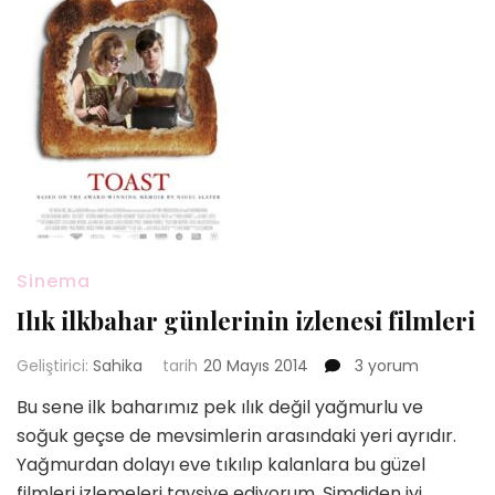
Sinema
Ilık ilkbahar günlerinin izlenesi filmleri
Ilık
Geliştirici:
Sahika
tarih
20 Mayıs 2014
3 yorum
ilkbahar
Bu sene ilk baharımız pek ılık değil yağmurlu ve
günlerinin
soğuk geçse de mevsimlerin arasındaki yeri ayrıdır.
izlenesi
filmleri
Yağmurdan dolayı eve tıkılıp kalanlara bu güzel
için
filmleri izlemeleri tavsiye ediyorum. Şimdiden iyi