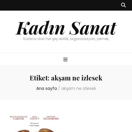
Kadın Sanat
Kadına dair her şey evlilik, organizasyon, yemek,
Etiket:
akşam ne izlesek
Ana sayfa
/
akşam ne izlesek