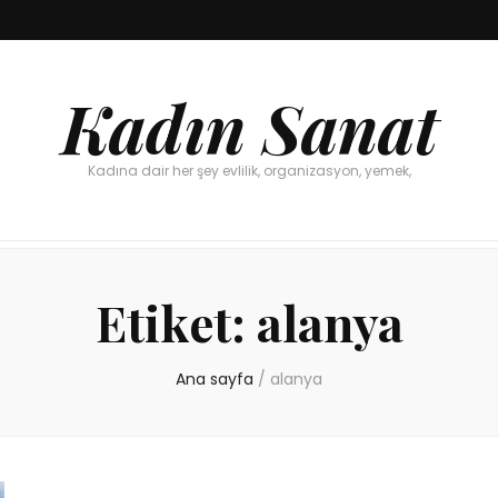
Kadın Sanat
Kadına dair her şey evlilik, organizasyon, yemek,
Etiket:
alanya
Ana sayfa
/
alanya