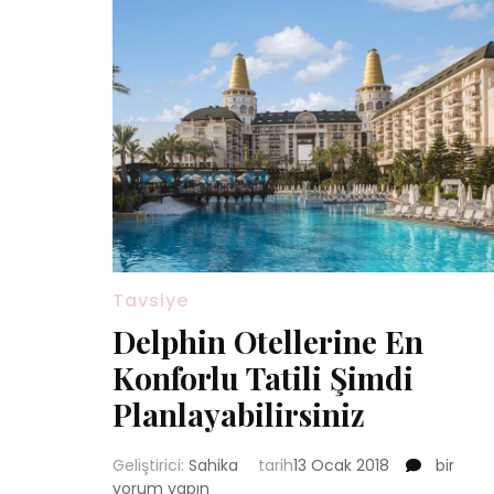
Tavsiye
Delphin Otellerine En
Konforlu Tatili Şimdi
Planlayabilirsiniz
Delphin
Geliştirici:
Sahika
tarih
13 Ocak 2018
bir
Otelleri
yorum yapın