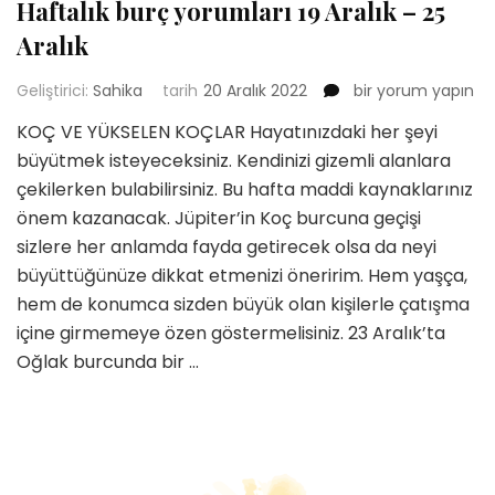
Haftalık burç yorumları 19 Aralık – 25
Aralık
Haftalık
Geliştirici:
Sahika
tarih
20 Aralık 2022
bir yorum yapın
burç
KOÇ VE YÜKSELEN KOÇLAR Hayatınızdaki her şeyi
yorumları
büyütmek isteyeceksiniz. Kendinizi gizemli alanlara
19
Aralık
çekilerken bulabilirsiniz. Bu hafta maddi kaynaklarınız
–
önem kazanacak. Jüpiter’in Koç burcuna geçişi
25
sizlere her anlamda fayda getirecek olsa da neyi
Aralık
büyüttüğünüze dikkat etmenizi öneririm. Hem yaşça,
için
hem de konumca sizden büyük olan kişilerle çatışma
içine girmemeye özen göstermelisiniz. 23 Aralık’ta
Oğlak burcunda bir …