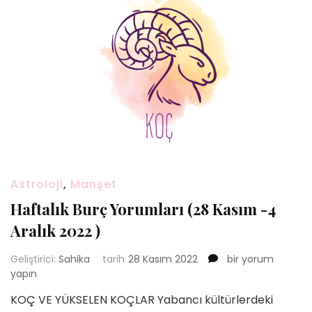
Astroloji
,
Manşet
Haftalık Burç Yorumları (28 Kasım -4
Aralık 2022 )
Haftalık
Geliştirici:
Sahika
tarih
28 Kasım 2022
bir yorum
Burç
yapın
Yorumları
KOÇ VE YÜKSELEN KOÇLAR Yabancı kültürlerdeki
(28