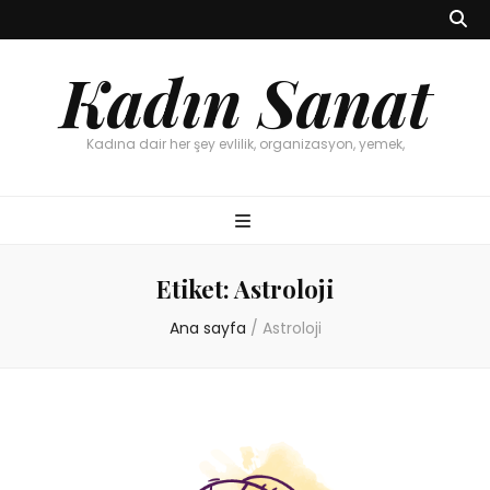
Kadın Sanat
Kadına dair her şey evlilik, organizasyon, yemek,
Etiket:
Astroloji
Ana sayfa
/
Astroloji