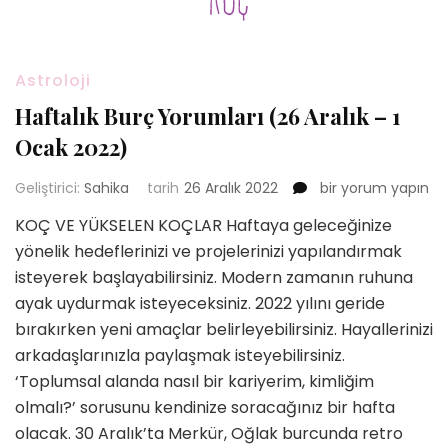
Astroloji
Haftalık Burç Yorumları (26 Aralık – 1
Ocak 2022)
Haftalık
Geliştirici:
Sahika
tarih
26 Aralık 2022
bir yorum yapın
Burç
KOÇ VE YÜKSELEN KOÇLAR Haftaya geleceğinize
Yorumları
yönelik hedeflerinizi ve projelerinizi yapılandırmak
(26
Aralık
isteyerek başlayabilirsiniz. Modern zamanın ruhuna
–
ayak uydurmak isteyeceksiniz. 2022 yılını geride
1
bırakırken yeni amaçlar belirleyebilirsiniz. Hayallerinizi
Ocak
arkadaşlarınızla paylaşmak isteyebilirsiniz.
2022)
için
‘Toplumsal alanda nasıl bir kariyerim, kimliğim
olmalı?’ sorusunu kendinize soracağınız bir hafta
olacak. 30 Aralık’ta Merkür, Oğlak burcunda retro