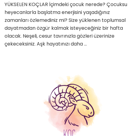
–
YÜKSELEN KOÇLAR İçimdeki çocuk nerede? Çocuksu
15
heyecanlarla başlatma enerjisini yaşadığınız
Ocak
zamanları özlemediniz mi? Size yüklenen toplumsal
2023
için
dayatmadan özgür kalmak isteyeceğiniz bir hafta
olacak. Neşeli, cesur tavrınızla gözleri üzerinize
çekeceksiniz. Aşk hayatınızı daha …