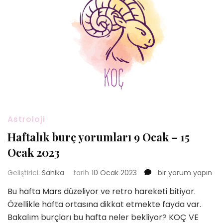
Astroloji
Haftalık burç yorumları 9 Ocak – 15
Ocak 2023
Haftalık
Geliştirici:
Sahika
tarih
10 Ocak 2023
bir yorum yapın
burç
Bu hafta Mars düzeliyor ve retro hareketi bitiyor.
yorumları
Özellikle hafta ortasına dikkat etmekte fayda var.
9
Ocak
Bakalım burçları bu hafta neler bekliyor? KOÇ VE