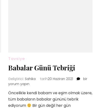
Tavsiye
Babalar Günü Tebriği
Babalar
Geliştirici:
Sahika
tarih
20 Haziran 2021
bir
Günü
yorum yapın
r
Tebriği
nde
Öncelikle kendi babam ve eşim olmak üzere,
için
tüm babaların babalar gününü tebrik
ediyorum
Bir gün değil her gün