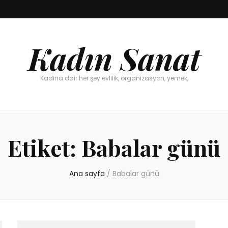
Kadın Sanat
Kadına dair her şey evlilik, organizasyon, yemek,
Etiket:
Babalar günü
Ana sayfa
/
Babalar günü