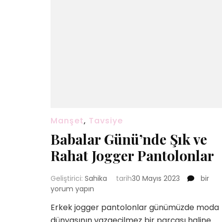
Manşet
,
Tavsiye
Babalar Günü’nde Şık ve
Rahat Jogger Pantolonlar
Babala
Geliştirici:
Sahika
tarih
30 Mayıs 2023
bir
Günü’
yorum yapın
Şık
Erkek jogger pantolonlar günümüzde moda
ve
dünyasının vazgeçilmez bir parçası haline
Rahat