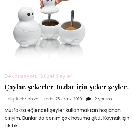
Dekorasyon
,
Güzel Şeyler
Çaylar, şekerler, tuzlar için şeker şeyler..
Çaylar,
Geliştirici:
Sahika
tarih
25 Aralık 2010
2 yorum
şekerler,
Mutfakta eğlenceli şeyler kullanmaktan hoşlanan
tuzlar
biriyim. Bunlar da benim çok hoşuma gitti.. Kaynak için
için
şeker
tık tık.
şeyler..