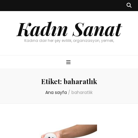
Kadın Sanat
Kadına dair her şey evlilik, organizasyon, yemek,
Etiket:
baharatlık
Ana sayfa
/
baharatlık