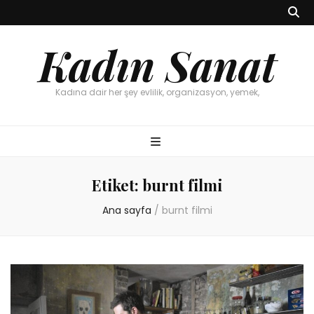
Kadın Sanat
Kadına dair her şey evlilik, organizasyon, yemek,
Etiket:
burnt filmi
Ana sayfa
/
burnt filmi