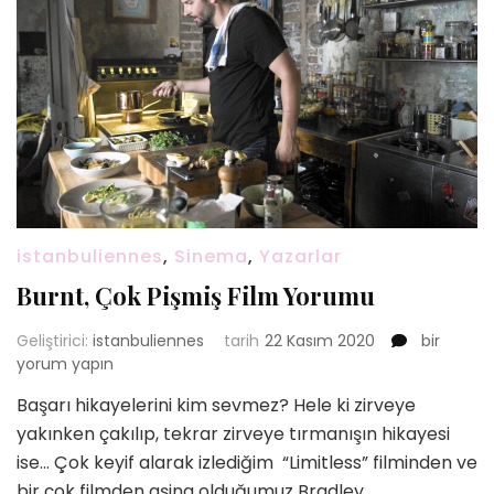
istanbuliennes
,
Sinema
,
Yazarlar
Burnt, Çok Pişmiş Film Yorumu
Burnt,
Geliştirici:
istanbuliennes
tarih
22 Kasım 2020
bir
Çok
yorum yapın
Pişmiş
Başarı hikayelerini kim sevmez? Hele ki zirveye
Film
yakınken çakılıp, tekrar zirveye tırmanışın hikayesi
Yorumu
için
ise… Çok keyif alarak izlediğim “Limitless” filminden ve
bir çok filmden aşina olduğumuz Bradley