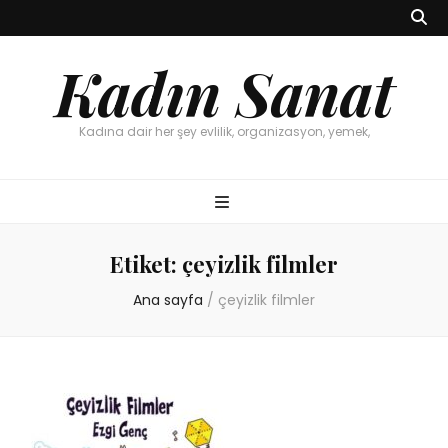
Kadın Sanat
Kadına dair her şey evlilik, organizasyon, yemek,
Etiket:
çeyizlik filmler
Ana sayfa
/
çeyizlik filmler