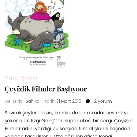
Güzel Şeyler
Çeyizlik Filmler Başlıyoor
Çeyizlik
Geliştirici:
Sahika
tarih
31 Mart 2010
2 yorum
Filmler
Sevimli şeyler terzisi, kendisi de bir o kadar sevimli ve
Başlıyoor
şeker olan Ezgi Genç‘ten süper ötesi bir sergi. Çeyizlik
için
Filmler adını verdiği bu sergide film afişlerini keçeden
yeniden tasarlıyor. Üstte görülen afişte Bengi