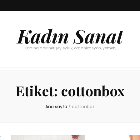
Kadın Sanat
Kadına dair her şey evlilik, organizasyon, yemek,
Etiket:
cottonbox
Ana sayfa
/
cottonbox