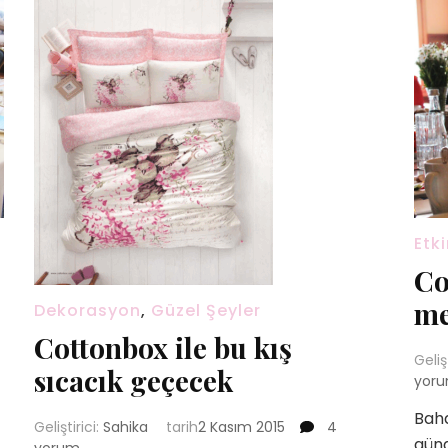
Etki
Co
me
Dekorasyon
,
Güzel Şeyler
Cottonbox ile bu kış
Geliş
sıcacık geçecek
yor
Box
Baha
Cottonbox
Geliştirici:
Sahika
tarih
2 Kasım 2015
4
günd
ile