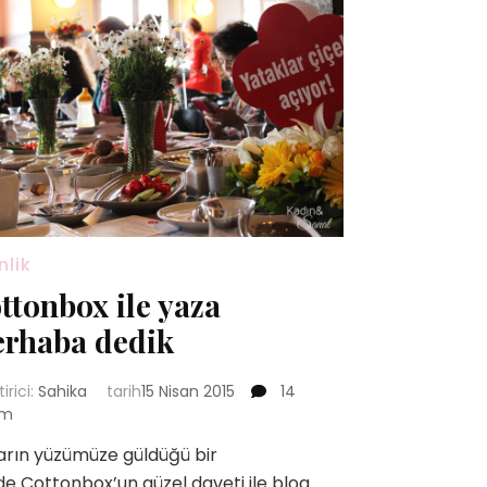
nlik
ttonbox ile yaza
rhaba dedik
Cottonbox
tirici:
Sahika
tarih
15 Nisan 2015
14
ile
um
yaza
rın yüzümüze güldüğü bir
merhaba
e Cottonbox’un güzel daveti ile blog
dedik