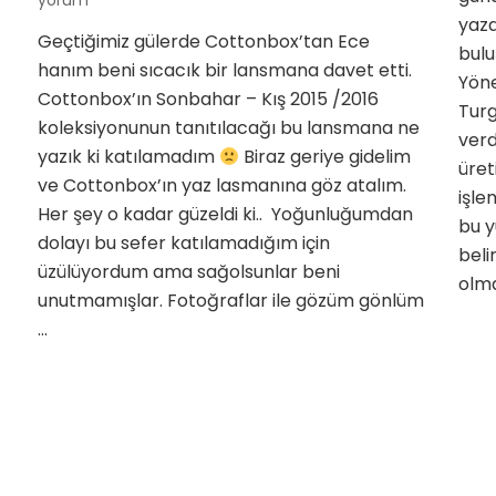
yorum
bu
yaza
Geçtiğimiz gülerde Cottonbox’tan Ece
kış
bulu
hanım beni sıcacık bir lansmana davet etti.
sıcacık
yonu
Yöne
geçecek
Cottonbox’ın Sonbahar – Kış 2015 /2016
Turg
için
k
koleksiyonunun tanıtılacağı bu lansmana ne
verd
yazık ki katılamadım
Biraz geriye gidelim
üret
ve Cottonbox’ın yaz lasmanına göz atalım.
işle
Her şey o kadar güzeldi ki.. Yoğunluğumdan
bu y
dolayı bu sefer katılamadığım için
beli
üzülüyordum ama sağolsunlar beni
olma
unutmamışlar. Fotoğraflar ile gözüm gönlüm
…