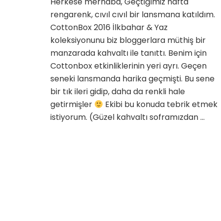
Herkese merhaba, Geçtiğimiz hafta
&
rengarenk, cıvıl cıvıl bir lansmana katıldım.
Yaz
2016
CottonBox 2016 İlkbahar & Yaz
Koleksi
koleksiyonunu biz bloggerlara müthiş bir
ile
manzarada kahvaltı ile tanıttı. Benim için
Başladı
Cottonbox etkinliklerinin yeri ayrı. Geçen
için
seneki lansmanda harika geçmişti. Bu sene
bir tık ileri gidip, daha da renkli hale
getirmişler
Ekibi bu konuda tebrik etmek
istiyorum. (Güzel kahvaltı soframızdan …