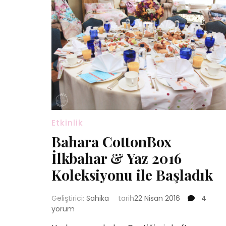
Etkinlik
Bahara CottonBox
İlkbahar & Yaz 2016
Koleksiyonu ile Başladık
Bahara
Geliştirici:
Sahika
tarih
22 Nisan 2016
4
Cotton
yorum
İlkbahar