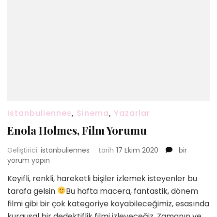
istanbuliennes
,
Sinema
,
Yazarlar
Enola Holmes, Film Yorumu
Enola
Geliştirici:
istanbuliennes
tarih
17 Ekim 2020
bir
Holmes,
yorum yapın
Film
Keyifli, renkli, hareketli bişiler izlemek isteyenler bu
Yorumu
tarafa gelsin
Bu hafta macera, fantastik, dönem
için
filmi gibi bir çok kategoriye koyabileceğimiz, esasında
kurgusal bir dedektiflik filmi izleyeceğiz. Zamanın ve