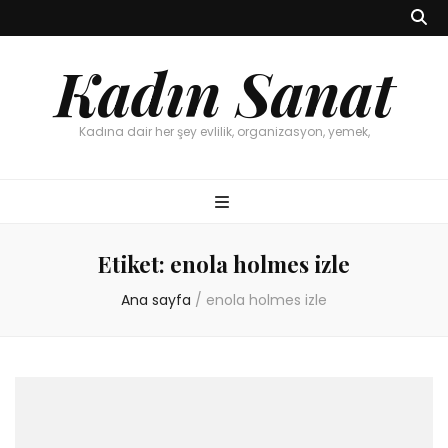
Kadın Sanat
Kadına dair her şey evlilik, organizasyon, yemek,
Etiket:
enola holmes izle
Ana sayfa
/
enola holmes izle