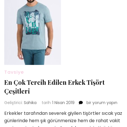
Tavsiye
En Çok Tercih Edilen Erkek Tişört
Çeşitleri
En
Geliştirici:
Sahika
tarih
1 Nisan 2019
bir yorum yapın
Çok
Erkekler tarafından severek giyilen tişörtler sıcak yaz
Tercih
günlerinde hem şık görünmenize hem de rahat vakit
Edilen
Erkek