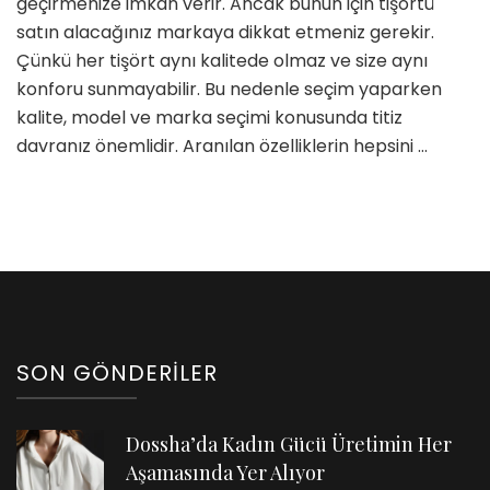
geçirmenize imkan verir. Ancak bunun için tişörtü
Tişört
satın alacağınız markaya dikkat etmeniz gerekir.
Çeşitleri
Çünkü her tişört aynı kalitede olmaz ve size aynı
için
konforu sunmayabilir. Bu nedenle seçim yaparken
kalite, model ve marka seçimi konusunda titiz
davranız önemlidir. Aranılan özelliklerin hepsini …
SON GÖNDERILER
Dossha’da Kadın Gücü Üretimin Her
Aşamasında Yer Alıyor