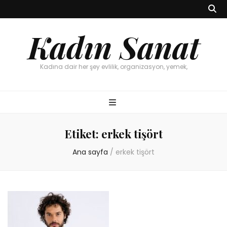
Kadın Sanat
Kadına dair her şey evlilik, organizasyon, yemek,
Etiket:
erkek tişört
Ana sayfa
/
erkek tişört