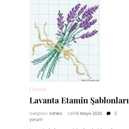
Etamin
Lavanta Etamin Şablonları
Lavanta
Geliştirici:
Sahika
tarih
5 Mayıs 2020
2
Etamin
yorum
Şablonla