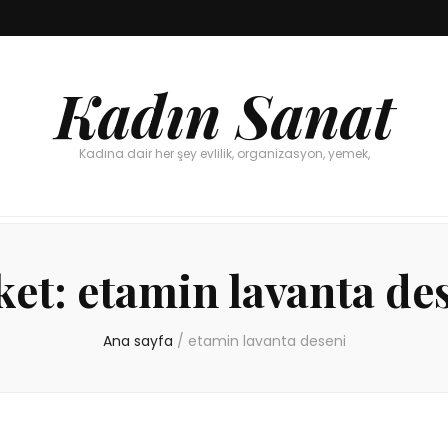
Kadın Sanat
Kadına dair her şey evlilik, organizasyon, yemek,
ket:
etamin lavanta de
Ana sayfa
/
etamin lavanta deseni