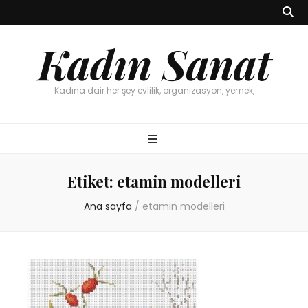
Kadın Sanat
Kadına dair her şey evlilik, organizasyon, yemek,
Etiket:
etamin modelleri
Ana sayfa
/
etamin modelleri