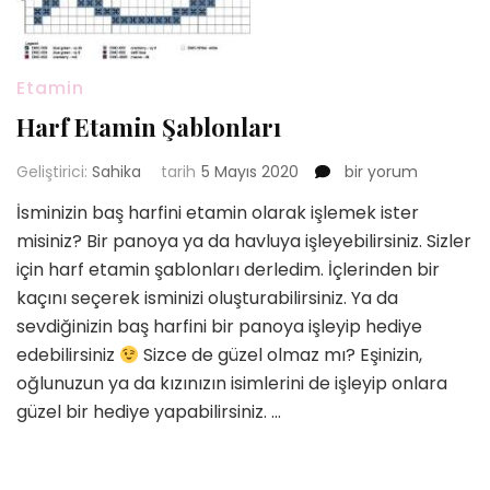
Etamin
Harf Etamin Şablonları
Harf
Geliştirici:
Sahika
tarih
5 Mayıs 2020
bir yorum
Etamin
İsminizin baş harfini etamin olarak işlemek ister
Şablonları
misiniz? Bir panoya ya da havluya işleyebilirsiniz. Sizler
için
için harf etamin şablonları derledim. İçlerinden bir
kaçını seçerek isminizi oluşturabilirsiniz. Ya da
sevdiğinizin baş harfini bir panoya işleyip hediye
edebilirsiniz
Sizce de güzel olmaz mı? Eşinizin,
oğlunuzun ya da kızınızın isimlerini de işleyip onlara
güzel bir hediye yapabilirsiniz. …