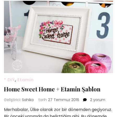
* DIY
,
Etamin
Home Sweet Home + Etamin Şablon
Home
Geliştirici:
Sahika
tarih
27 Temmuz 2016
2 yorum
Sweet
Merhabalar, Ülke olarak zor bir dönemden geçiyoruz.
Home
Bir önceki yazımda da belirttiğim gibi. Bu dönemde
+