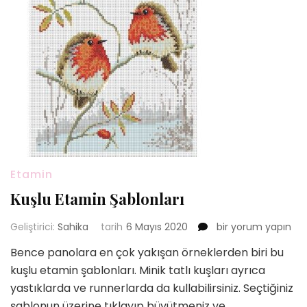
Etamin
Kuşlu Etamin Şablonları
Kuşlu
Geliştirici:
Sahika
tarih
6 Mayıs 2020
bir yorum yapın
Etamin
Bence panolara en çok yakışan örneklerden biri bu
Şablonları
kuşlu etamin şablonları. Minik tatlı kuşları ayrıca
için
yastıklarda ve runnerlarda da kullabilirsiniz. Seçtiğiniz
şablonun üzerine tıklayıp büyütmeniz ve