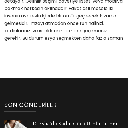
detaydır. Gelinlik seçimi, davetiye listesi veya mobilya
Hazırlıklar
bakmak herkesin aklındadır. Fakat asıl mesele iki
için
insanın aynı evin içinde bir ömür geçirecek kıvama
gelmesidir. İmzayı atmadan önce ruh halinizi,
korkularınızı ve isteklerinizi gözden geçirmeniz
gerekir. Bu durum eşya seçmekten daha fazla zaman
…
SON GÖNDERILER
Dossha’da Kadın Gücü Üretimin Her