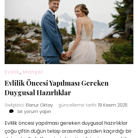
Evlilik
,
Manşet
Evlilik Öncesi Yapılması Gereken
Duygusal Hazırlıklar
Geliştirici:
Elanur Oktay
güncelleme tarihi
19 Kasım 2025
Evlilik
bir yorum yapın
Öncesi
Evlilik öncesi yapılması gereken duygusal hazırlıklar
Yapılması
çoğu çiftin düğün telaşı arasında gözden kaçırdığı bir
Gereken
Duygusal