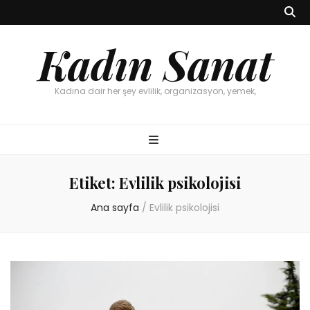
Kadın Sanat
Kadına dair her şey evlilik, organizasyon, yemek,
Etiket:
Evlilik psikolojisi
Ana sayfa
/
Evlilik psikolojisi