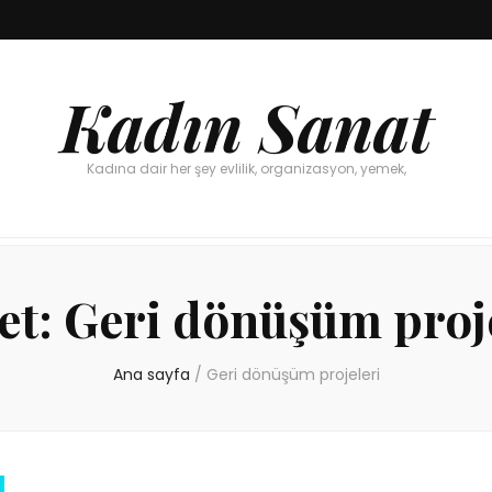
Kadın Sanat
Kadına dair her şey evlilik, organizasyon, yemek,
et:
Geri dönüşüm proj
Ana sayfa
/
Geri dönüşüm projeleri