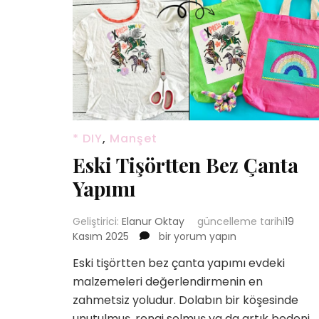
* DIY
,
Manşet
Eski Tişörtten Bez Çanta
Yapımı
Geliştirici:
Elanur Oktay
güncelleme tarihi
19
Eski
Kasım 2025
bir yorum yapın
Tişörtten
Eski tişörtten bez çanta yapımı evdeki
Bez
malzemeleri değerlendirmenin en
Çanta
Yapımı
zahmetsiz yoludur. Dolabın bir köşesinde
için
unutulmuş, rengi solmuş ya da artık bedeni