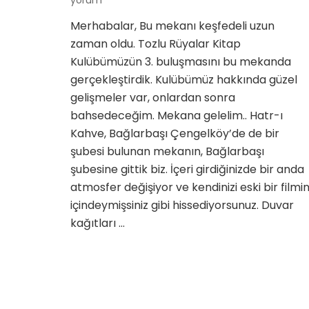
yorum
Kahve
Merhabalar, Bu mekanı keşfedeli uzun
{Mekan
zaman oldu. Tozlu Rüyalar Kitap
Keşif}
için
Kulübümüzün 3. buluşmasını bu mekanda
gerçekleştirdik. Kulübümüz hakkında güzel
gelişmeler var, onlardan sonra
bahsedeceğim. Mekana gelelim.. Hatr-ı
Kahve, Bağlarbaşı Çengelköy’de de bir
şubesi bulunan mekanın, Bağlarbaşı
şubesine gittik biz. İçeri girdiğinizde bir anda
atmosfer değişiyor ve kendinizi eski bir filmi
içindeymişsiniz gibi hissediyorsunuz. Duvar
kağıtları …