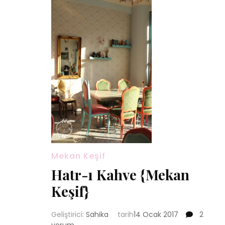
Mekan Keşif
Hatr-ı Kahve {Mekan
Keşif}
Hatr-
Geliştirici:
Sahika
tarih
14 Ocak 2017
2
ı