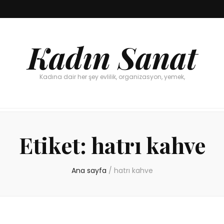
Kadın Sanat
Kadına dair her şey evlilik, organizasyon, yemek,
Etiket:
hatrı kahve
Ana sayfa
/
hatrı kahve