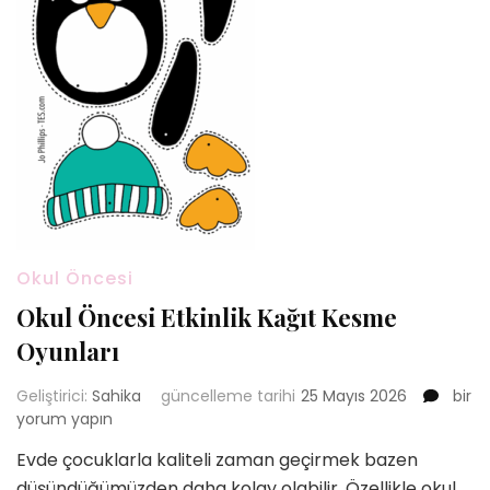
Okul Öncesi
Okul Öncesi Etkinlik Kağıt Kesme
Oyunları
Okul
Geliştirici:
Sahika
güncelleme tarihi
25 Mayıs 2026
bir
Önce
yorum yapın
Etkinl
Evde çocuklarla kaliteli zaman geçirmek bazen
Kağıt
düşündüğümüzden daha kolay olabilir. Özellikle okul
Kesm