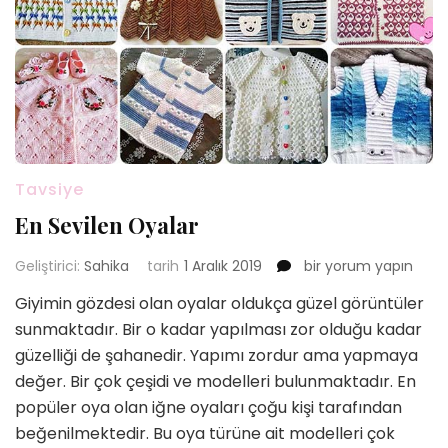
Tavsiye
En Sevilen Oyalar
En
Geliştirici:
Sahika
tarih
1 Aralık 2019
bir yorum yapın
Sevilen
Giyimin gözdesi olan oyalar oldukça güzel görüntüler
Oyalar
sunmaktadır. Bir o kadar yapılması zor olduğu kadar
için
güzelliği de şahanedir. Yapımı zordur ama yapmaya
değer. Bir çok çeşidi ve modelleri bulunmaktadır. En
popüler oya olan iğne oyaları çoğu kişi tarafından
beğenilmektedir. Bu oya türüne ait modelleri çok