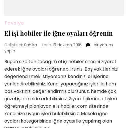
Tavsiye
El işi hobiler ile iğne oyaları öğrenin
El
Geliştirici:
Sahika
tarih
19 Haziran 2016
bir yorum
işi
yapın
hobiler
Bugün size tanıtacağım el işi hobiler sitesini ziyaret
ile
ederek iğne oyaları öğrenebilirsiniz. Boş vakitlerinizi
iğne
oyaları
değerlendirmek istiyorsanız kendinizi el işlerine
öğrenin
yönlendirebilirsiniz. Kendi yapacağınız işler ile hem
için
boş vaktinizi değerlendirmiş olursunuz, hemde çok
güzel işlere elde edebilirsiniz. Ziyaretçilerine el işleri
öğretmeyi planlayan elisihobiler.com sitesinde
kendinize uygun işleri bulabilirsiniz. Mesela iğne
oyaları kategorisinde iğne oyası ile yapılmış olan