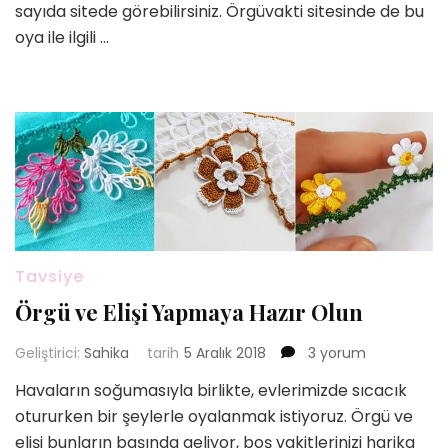
sayıda sitede görebilirsiniz. Örgüvakti sitesinde de bu
oya ile ilgili …
Tavsiye
Örgü ve Elişi Yapmaya Hazır Olun
Örgü
Geliştirici:
Sahika
tarih
5 Aralık 2018
3 yorum
ve
Havaların soğumasıyla birlikte, evlerimizde sıcacık
Elişi
otururken bir şeylerle oyalanmak istiyoruz. Örgü ve
Yapmaya
Hazır
elişi bunların başında geliyor, boş vakitlerinizi harika