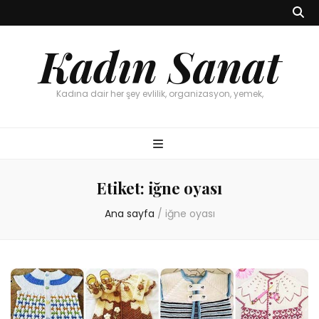
Kadın Sanat
Kadına dair her şey evlilik, organizasyon, yemek,
Etiket:
iğne oyası
Ana sayfa
/
iğne oyası