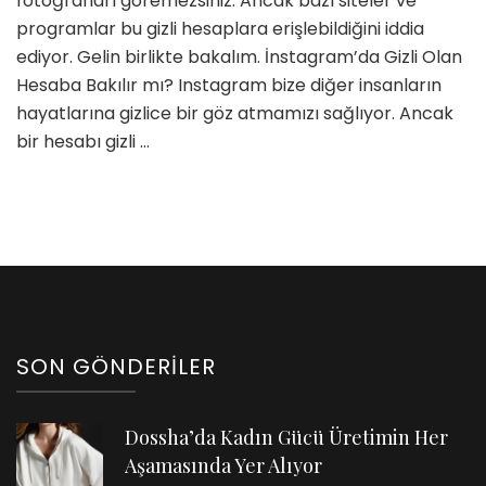
fotoğrafları göremezsiniz. Ancak bazı siteler ve
Hesaplara
programlar bu gizli hesaplara erişlebildiğini iddia
Erişmenin
ediyor. Gelin birlikte bakalım. İnstagram’da Gizli Olan
Bir
Yolu
Hesaba Bakılır mı? Instagram bize diğer insanların
Var
hayatlarına gizlice bir göz atmamızı sağlıyor. Ancak
Mı?
bir hesabı gizli …
için
SON GÖNDERILER
Dossha’da Kadın Gücü Üretimin Her
Aşamasında Yer Alıyor