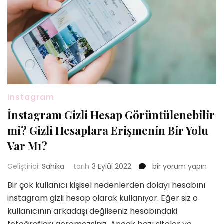
instagram
İnstagram Gizli Hesap Görüntülenebilir
mi? Gizli Hesaplara Erişmenin Bir Yolu
Var Mı?
İnstagram
Geliştirici:
Sahika
tarih
3 Eylül 2022
bir yorum yapın
Gizli
Bir çok kullanıcı kişisel nedenlerden dolayı hesabını
Hesap
instagram gizli hesap olarak kullanıyor. Eğer siz o
Görüntülenebilir
mi?
kullanıcının arkadaşı değilseniz hesabındaki
Gizli