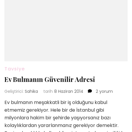
Tavsiye
Ev Bulmanın Güvenilir Adresi
Ev
Geliştirici:
Sahika
tarih
8 Haziran 2014
2 yorum
Bulmanın
Ev bulmanın meşakkatli bir iş olduğunu kabul
Güvenilir
etmemiz gerekiyor. Hele bir de İstanbul gibi
Adresi
için
milyonlara hakim bir şehirde yaşıyorsanız bazı
kolaylıklardan yararlanmanız gerekiyor demektir.