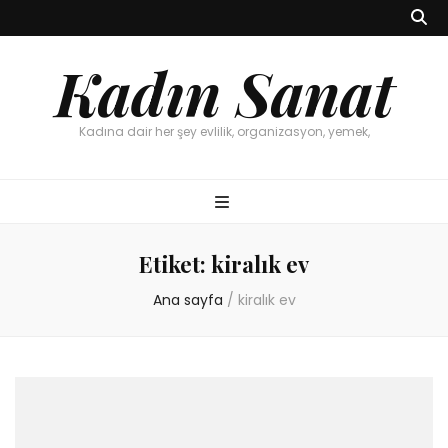
Kadın Sanat
Kadına dair her şey evlilik, organizasyon, yemek,
Etiket:
kiralık ev
Ana sayfa
/
kiralık ev