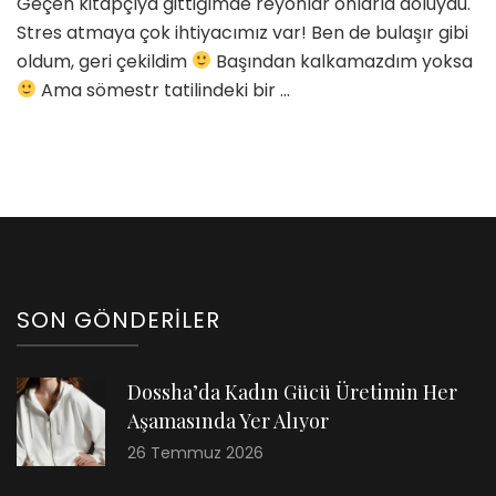
Geçen kitapçıya gittiğimde reyonlar onlarla doluydu.
Stres atmaya çok ihtiyacımız var! Ben de bulaşır gibi
oldum, geri çekildim
Başından kalkamazdım yoksa
Ama sömestr tatilindeki bir …
SON GÖNDERILER
Dossha’da Kadın Gücü Üretimin Her
Aşamasında Yer Alıyor
26 Temmuz 2026