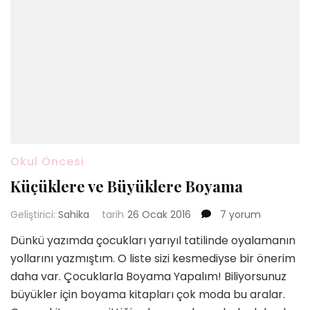
Okul Öncesi
Küçüklere ve Büyüklere Boyama
Küçüklere
Geliştirici:
Sahika
tarih
26 Ocak 2016
7 yorum
ve
Dünkü yazımda çocukları yarıyıl tatilinde oyalamanın
Büyüklere
yollarını yazmıştım. O liste sizi kesmediyse bir önerim
Boyama
için
daha var. Çocuklarla Boyama Yapalım! Biliyorsunuz
büyükler için boyama kitapları çok moda bu aralar.