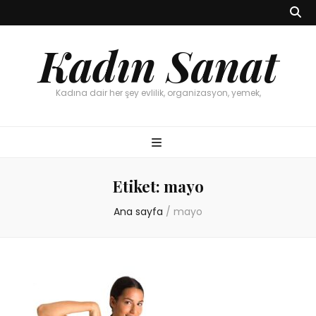
Kadın Sanat
Kadına dair her şey evlilik, organizasyon, yemek,
Etiket:
mayo
Ana sayfa
/
mayo