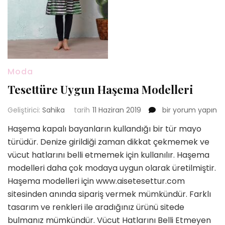
Moda
Tesettüre Uygun Haşema Modelleri
Tesettüre
Geliştirici:
Sahika
tarih
11 Haziran 2019
bir yorum yapın
Uygun
Haşema kapalı bayanların kullandığı bir tür mayo
Haşema
türüdür. Denize girildiği zaman dikkat çekmemek ve
Modelleri
için
vücut hatlarını belli etmemek için kullanılır. Haşema
modelleri daha çok modaya uygun olarak üretilmiştir.
Haşema modelleri için www.aisetesettur.com
sitesinden anında sipariş vermek mümkündür. Farklı
tasarım ve renkleri ile aradığınız ürünü sitede
bulmanız mümkündür. Vücut Hatlarını Belli Etmeyen