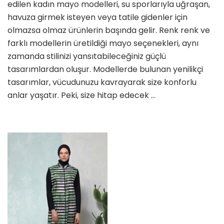
edilen kadın mayo modelleri, su sporlarıyla uğraşan,
Arasında
Seçim
havuza girmek isteyen veya tatile gidenler için
Yaparken
olmazsa olmaz ürünlerin başında gelir. Renk renk ve
Dikkat
farklı modellerin üretildiği mayo seçenekleri, aynı
Edilmesi
zamanda stilinizi yansıtabileceğiniz güçlü
Gerekenler
Neler?
tasarımlardan oluşur. Modellerde bulunan yenilikçi
için
tasarımlar, vücudunuzu kavrayarak size konforlu
anlar yaşatır. Peki, size hitap edecek …