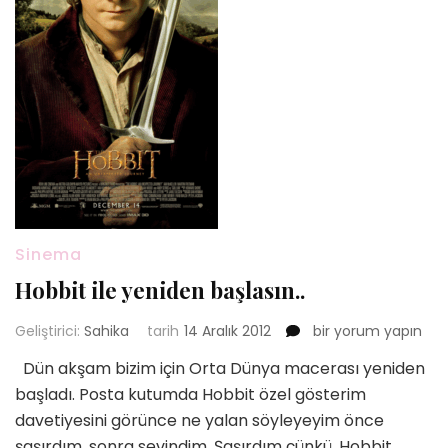
Sinema
Hobbit ile yeniden başlasın..
Hobbit
Geliştirici:
Sahika
tarih
14 Aralık 2012
bir yorum yapın
ile
Dün akşam bizim için Orta Dünya macerası yeniden
yeniden
başladı. Posta kutumda Hobbit özel gösterim
başlasın..
için
davetiyesini görünce ne yalan söyleyeyim önce
şaşırdım, sonra sevindim. Şaşırdım çünkü, Hobbit