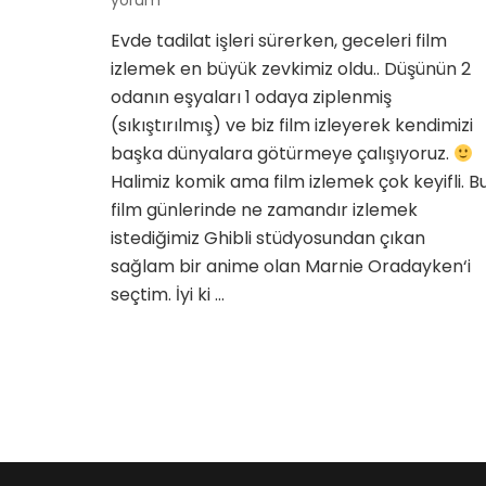
yorum
Wh
Evde tadilat işleri sürerken, geceleri film
Mar
izlemek en büyük zevkimiz oldu.. Düşünün 2
Wa
The
odanın eşyaları 1 odaya ziplenmiş
için
(sıkıştırılmış) ve biz film izleyerek kendimizi
başka dünyalara götürmeye çalışıyoruz.
Halimiz komik ama film izlemek çok keyifli. B
film günlerinde ne zamandır izlemek
istediğimiz Ghibli stüdyosundan çıkan
sağlam bir anime olan Marnie Oradayken‘i
seçtim. İyi ki …