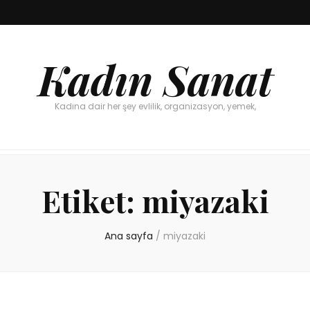
Kadın Sanat
Kadına dair her şey evlilik, organizasyon, yemek,
Etiket:
miyazaki
Ana sayfa
/
miyazaki