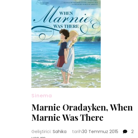
Sinema
Marnie Oradayken, When
Marnie Was There
Mar
Geliştirici:
Sahika
tarih
30 Temmuz 2015
2
Ora