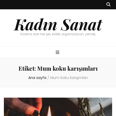
Kadın Sanat
Kadına dair her şey evlilik, organizasyon, yemek,
Etiket:
Mum koku karışımları
Ana sayfa
/
Mum koku karışımları