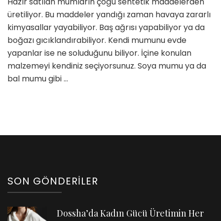
Hazır satılan mumların çoğu sentetik maddelerden
ve
üretiliyor. Bu maddeler yandığı zaman havaya zararlı
Uçucu
kimyasallar yayabiliyor. Baş ağrısı yapabiliyor ya da
Yağ
boğazı gıcıklandırabiliyor. Kendi mumunu evde
Seçimi
için
yapanlar ise ne soluduğunu biliyor. İçine konulan
malzemeyi kendiniz seçiyorsunuz. Soya mumu ya da
bal mumu gibi …
SON GÖNDERILER
Dossha’da Kadın Gücü Üretimin Her