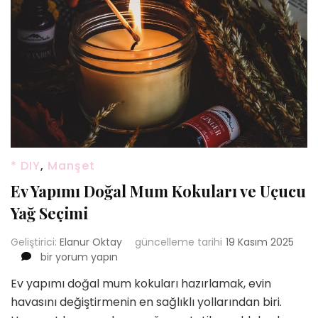
* DIY
,
Manşet
Ev Yapımı Doğal Mum Kokuları ve Uçucu
Yağ Seçimi
Geliştirici:
Elanur Oktay
güncelleme tarihi
19 Kasım 2025
Ev
bir yorum yapın
Yapımı
Ev yapımı doğal mum kokuları hazırlamak, evin
Doğal
havasını değiştirmenin en sağlıklı yollarından biri.
Mum
Kokuları