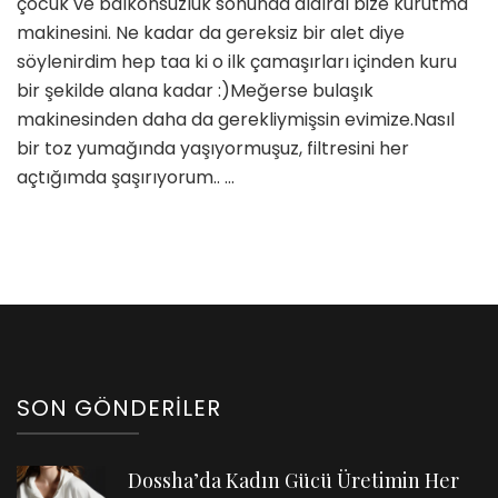
çocuk ve balkonsuzluk sonunda aldırdı bize kurutma
Yardımcı
makinesini. Ne kadar da gereksiz bir alet diye
oluyor
söylenirdim hep taa ki o ilk çamaşırları içinden kuru
mu?
bir şekilde alana kadar :)Meğerse bulaşık
@calisananne
için
makinesinden daha da gerekliymişsin evimize.Nasıl
bir toz yumağında yaşıyormuşuz, filtresini her
açtığımda şaşırıyorum.. …
SON GÖNDERILER
Dossha’da Kadın Gücü Üretimin Her