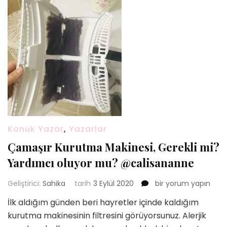
Konuk Yazar
,
Yazarlar
Çamaşır Kurutma Makinesi, Gerekli mi?
Yardımcı oluyor mu? @calisananne
Çamaşır
Geliştirici:
Sahika
tarih
3 Eylül 2020
bir yorum yapın
Kurutma
İlk aldığım günden beri hayretler içinde kaldığım
Makinesi,
kurutma makinesinin filtresini görüyorsunuz. Alerjik
Gerekli
mi?