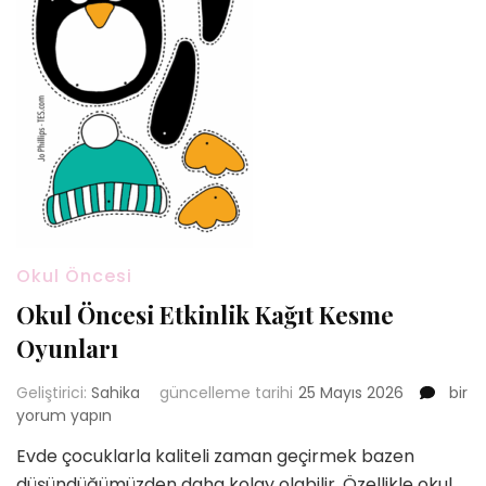
Okul Öncesi
Okul Öncesi Etkinlik Kağıt Kesme
Oyunları
Okul
Geliştirici:
Sahika
güncelleme tarihi
25 Mayıs 2026
bir
Önce
yorum yapın
Etkinl
Evde çocuklarla kaliteli zaman geçirmek bazen
Kağıt
düşündüğümüzden daha kolay olabilir. Özellikle okul
Kesm