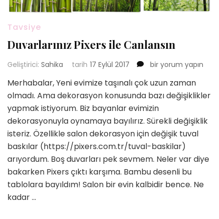
Tavsiye
Duvarlarınız Pixers ile Canlansın
Duvarlarınız
Geliştirici:
Sahika
tarih
17 Eylül 2017
bir yorum yapın
Pixers
Merhabalar, Yeni evimize taşınalı çok uzun zaman
ile
olmadı. Ama dekorasyon konusunda bazı değişiklikler
Canlansın
için
yapmak istiyorum. Biz bayanlar evimizin
dekorasyonuyla oynamaya bayılırız. Sürekli değişiklik
isteriz. Özellikle salon dekorasyon için değişik tuval
baskılar (https://pixers.com.tr/tuval-baskilar)
arıyordum. Boş duvarları pek sevmem. Neler var diye
bakarken Pixers çıktı karşıma. Bambu desenli bu
tablolara bayıldım! Salon bir evin kalbidir bence. Ne
kadar …