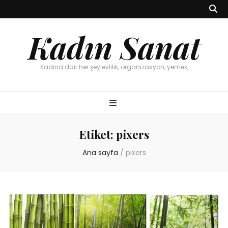
Kadın Sanat
Kadına dair her şey evlilik, organizasyon, yemek,
Etiket:
pixers
Ana sayfa
/
pixers