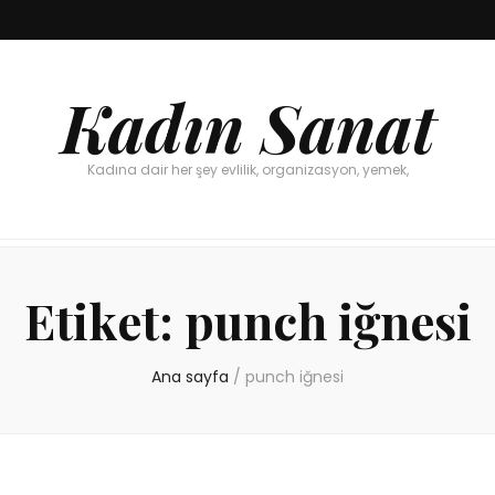
Kadın Sanat
Kadına dair her şey evlilik, organizasyon, yemek,
Etiket:
punch iğnesi
Ana sayfa
/
punch iğnesi