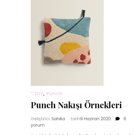
* DIY
,
Punch
Punch Nakışı Örnekleri
Punc
Geliştirici:
Sahika
tarih
9 Haziran 2020
6
Nakışı
yorum
Örnekl