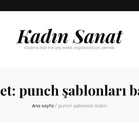
Kadın Sanat
Kadına dair her şey evlilik, organizasyon, yemek,
et:
punch şablonları b
Ana sayfa
/
punch şablonları balon