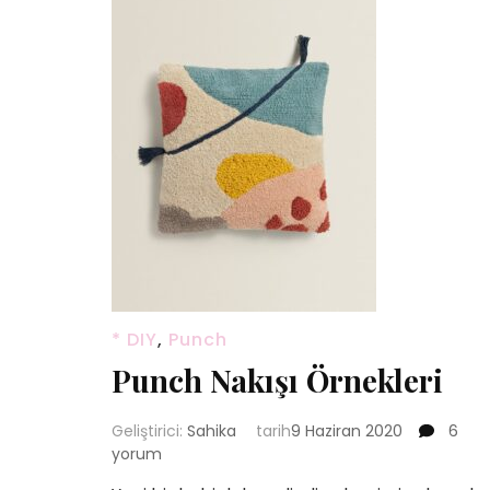
* DIY
,
Punch
Punch Nakışı Örnekleri
Punc
Geliştirici:
Sahika
tarih
9 Haziran 2020
6
Nakışı
yorum
Örnekl