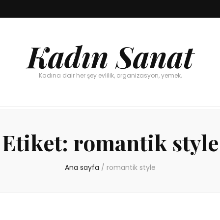
Kadın Sanat
Kadına dair her şey evlilik, organizasyon, yemek,
Etiket:
romantik style
Ana sayfa
/
romantik style