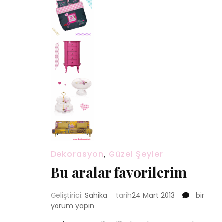
Dekorasyon
,
Güzel Şeyler
Bu aralar favorilerim
Bu
Geliştirici:
Sahika
tarih
24 Mart 2013
bir
aralar
yorum yapın
favorile