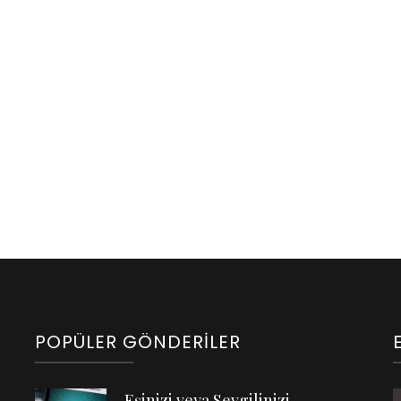
POPÜLER GÖNDERILER
n
Eşinizi veya Sevgilinizi