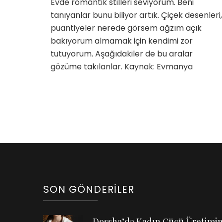
Evde romantik stilleri seviyorum. Beni
için
tanıyanlar bunu biliyor artık. Çiçek desenleri,
puantiyeler nerede görsem ağzım açık
bakıyorum almamak için kendimi zor
tutuyorum. Aşağıdakiler de bu aralar
gözüme takılanlar. Kaynak: Evmanya
SON GÖNDERILER
Dossha’da Kadın Gücü Üretimi