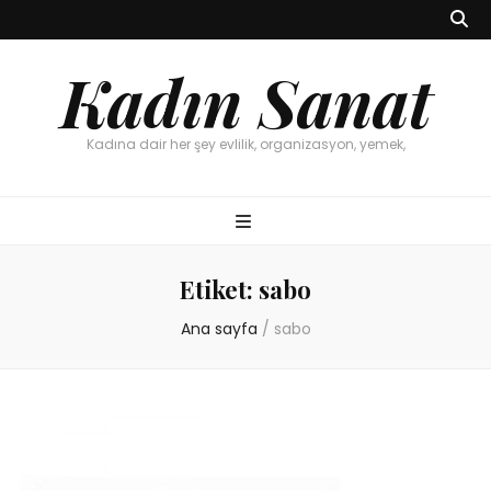
Kadın Sanat
Kadına dair her şey evlilik, organizasyon, yemek,
Etiket:
sabo
Ana sayfa
/
sabo