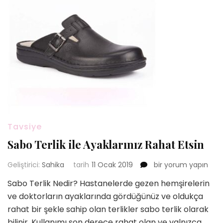
Tavsiye
Sabo Terlik ile Ayaklarınız Rahat Etsin
Sabo
Geliştirici:
Sahika
tarih
11 Ocak 2019
bir yorum yapın
Terlik
Sabo Terlik Nedir? Hastanelerde gezen hemşirelerin
ile
ve doktorların ayaklarında gördüğünüz ve oldukça
Ayaklarınız
Rahat
rahat bir şekle sahip olan terlikler sabo terlik olarak
Etsin
bilinir. Kullanımı son derece rahat olan ve yalnızca