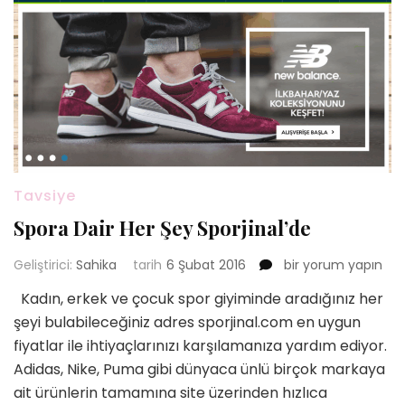
Tavsiye
Spora Dair Her Şey Sporjinal’de
Spora
Geliştirici:
Sahika
tarih
6 Şubat 2016
bir yorum yapın
Dair
Kadın, erkek ve çocuk spor giyiminde aradığınız her
Her
şeyi bulabileceğiniz adres sporjinal.com en uygun
Şey
Sporjinal’de
fiyatlar ile ihtiyaçlarınızı karşılamanıza yardım ediyor.
için
Adidas, Nike, Puma gibi dünyaca ünlü birçok markaya
ait ürünlerin tamamına site üzerinden hızlıca