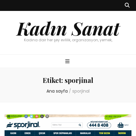
Kadın Sanat
Kadına dair her şey evlilik, organizasyon, yemek,
Etiket:
sporjinal
Ana sayfa
/
sporjinal