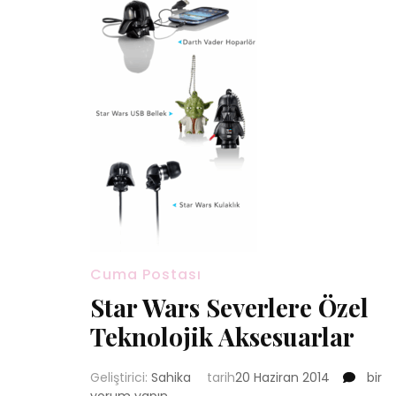
Cuma Postası
Star Wars Severlere Özel
Teknolojik Aksesuarlar
Star
Geliştirici:
Sahika
tarih
20 Haziran 2014
bir
Wars