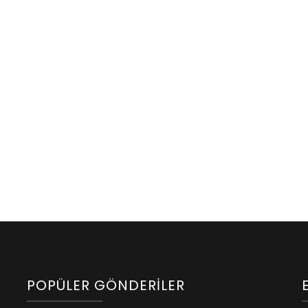
lere
lojik
uarlar
POPÜLER GÖNDERILER