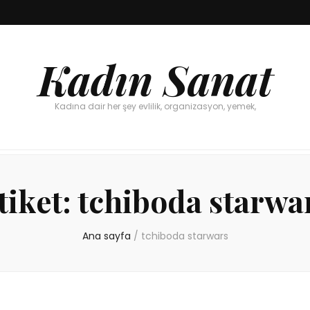
Kadın Sanat
Kadına dair her şey evlilik, organizasyon, yemek,
tiket:
tchiboda starwa
Ana sayfa
/
tchiboda starwars