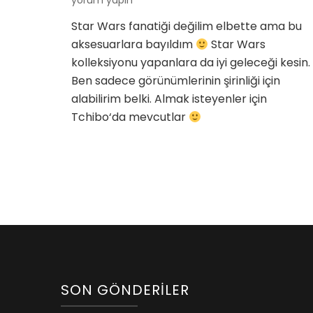
yorum yapın
Sever
Star Wars fanatiği değilim elbette ama bu
Özel
aksesuarlara bayıldım
Star Wars
Tekno
Akses
kolleksiyonu yapanlara da iyi geleceği kesin.
için
Ben sadece görünümlerinin şirinliği için
alabilirim belki. Almak isteyenler için
Tchibo‘da mevcutlar
SON GÖNDERILER