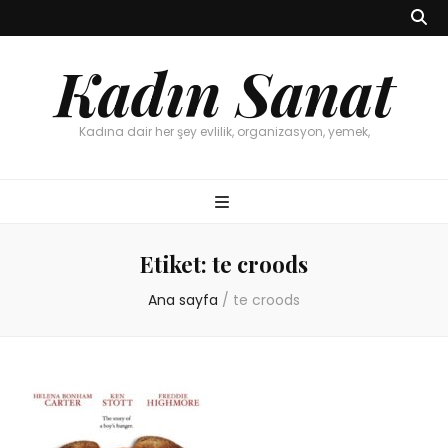
Kadın Sanat
Kadına dair her şey evlilik, organizasyon, yemek,
Etiket:
te croods
Ana sayfa
/
te croods