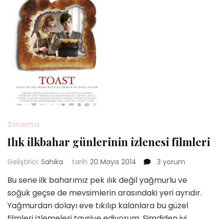
Sinema
Ilık ilkbahar günlerinin izlenesi filmleri
Ilık
Geliştirici:
Sahika
tarih
20 Mayıs 2014
3 yorum
ilkbahar
Bu sene ilk baharımız pek ılık değil yağmurlu ve
günlerinin
soğuk geçse de mevsimlerin arasındaki yeri ayrıdır.
izlenesi
filmleri
Yağmurdan dolayı eve tıkılıp kalanlara bu güzel
için
filmleri izlemeleri tavsiye ediyorum. Şimdiden iyi