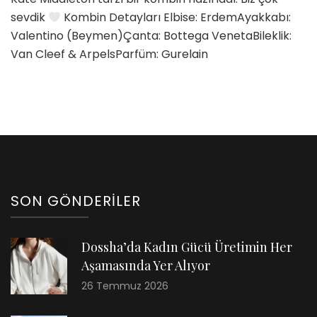
Tarzı
sevdik
Kombin Detayları Elbise: ErdemAyakkabı:
için
Valentino (Beymen)Çanta: Bottega VenetaBileklik:
Van Cleef & ArpelsParfüm: Gurelain
SON GÖNDERILER
Dossha’da Kadın Gücü Üretimin Her
Aşamasında Yer Alıyor
26 Temmuz 2026