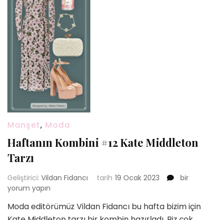
Manşet
,
Moda
Haftanın Kombini #12 Kate Middleton
Tarzı
Haftanın
Geliştirici:
Vildan Fidancı
tarih
19 Ocak 2023
bir
Kombini
yorum yapın
#12
Moda editörümüz Vildan Fidancı bu hafta bizim için
Kate
Kate Middleton tarzı bir kombin hazırladı. Biz çok
Middleton