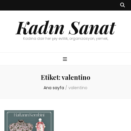
Kadın Sanat
Kadına dair her şey evlilik, organizasyon, yemek,
Etiket:
valentino
Ana sayfa
/
valentino