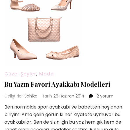
Güzel Şeyler
,
Moda
Bu Yazın Favori Ayakkabı Modelleri
Bu
Geliştirici:
Sahika
tarih
26 Haziran 2014
2 yorum
Yazın
Ben normalde spor ayakkabı ve babetten hoşlanan
Favori
biriyim. Ama gelin görün ki her kıyafete uymuyor bu
Ayakkabı
Modelleri
ayakkabılar. Ben de sizin için bu yaz hem şık hem de
için
rahat olabileceğiniz modeller seçtim. Buyurun güle