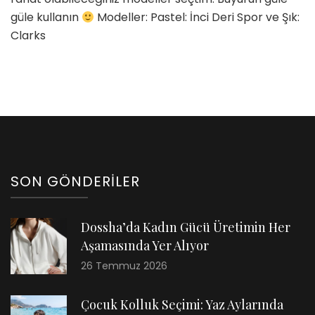
güle kullanın
Modeller: Pastel: İnci Deri Spor ve Şık:
Clarks
SON GÖNDERILER
Dossha’da Kadın Gücü Üretimin Her
Aşamasında Yer Alıyor
26 Temmuz 2026
Çocuk Kolluk Seçimi: Yaz Aylarında