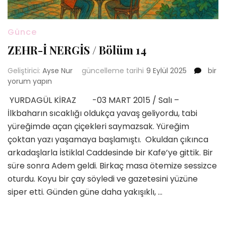
Günce
ZEHR-İ NERGİS / Bölüm 14
ZEHR-
Geliştirici:
Ayse Nur
güncelleme tarihi
9 Eylül 2025
bir
İ
yorum yapın
NERGİ
YURDAGÜL KİRAZ -03 MART 2015 / Salı –
/
İlkbaharın sıcaklığı oldukça yavaş geliyordu, tabi
Bölü
14
yüreğimde açan çiçekleri saymazsak. Yüreğim
için
çoktan yazı yaşamaya başlamıştı. Okuldan çıkınca
arkadaşlarla İstiklal Caddesinde bir Kafe’ye gittik. Bir
süre sonra Adem geldi. Birkaç masa ötemize sessizce
oturdu. Koyu bir çay söyledi ve gazetesini yüzüne
siper etti. Günden güne daha yakışıklı, …