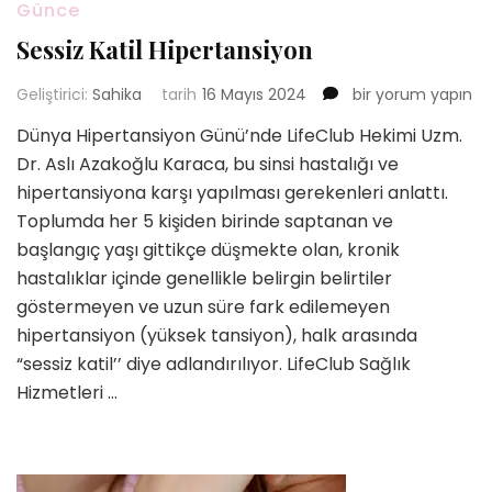
Günce
Sessiz Katil Hipertansiyon
Sessiz
Geliştirici:
Sahika
tarih
16 Mayıs 2024
bir yorum yapın
Katil
Dünya Hipertansiyon Günü’nde LifeClub Hekimi Uzm.
Hipertansiyon
Dr. Aslı Azakoğlu Karaca, bu sinsi hastalığı ve
için
hipertansiyona karşı yapılması gerekenleri anlattı.
Toplumda her 5 kişiden birinde saptanan ve
başlangıç yaşı gittikçe düşmekte olan, kronik
hastalıklar içinde genellikle belirgin belirtiler
göstermeyen ve uzun süre fark edilemeyen
hipertansiyon (yüksek tansiyon), halk arasında
“sessiz katil’’ diye adlandırılıyor. LifeClub Sağlık
Hizmetleri …