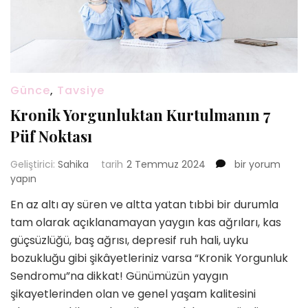
Günce
,
Tavsiye
Kronik Yorgunluktan Kurtulmanın 7
Püf Noktası
Kronik
Geliştirici:
Sahika
tarih
2 Temmuz 2024
bir yorum
Yorgunluktan
yapın
Kurtulmanın
En az altı ay süren ve altta yatan tıbbi bir durumla
7
tam olarak açıklanamayan yaygın kas ağrıları, kas
Püf
Noktası
güçsüzlüğü, baş ağrısı, depresif ruh hali, uyku
için
bozukluğu gibi şikâyetleriniz varsa “Kronik Yorgunluk
Sendromu”na dikkat! Günümüzün yaygın
şikayetlerinden olan ve genel yaşam kalitesini