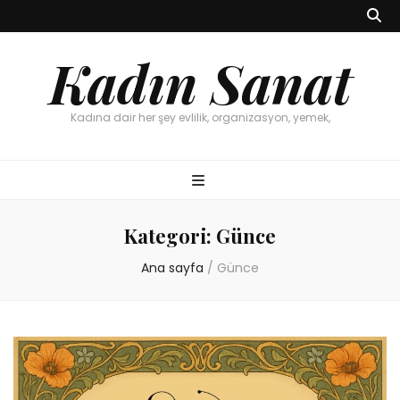
Kadın Sanat
Kadına dair her şey evlilik, organizasyon, yemek,
Kategori:
Günce
Ana sayfa
/
Günce