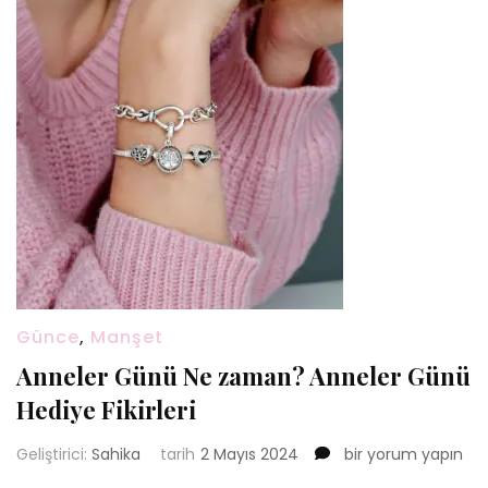
Günce
,
Manşet
Anneler Günü Ne zaman? Anneler Günü
Hediye Fikirleri
Anneler
Geliştirici:
Sahika
tarih
2 Mayıs 2024
bir yorum yapın
Günü