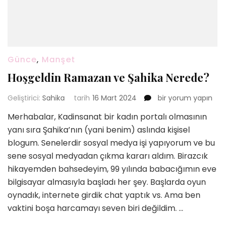
Günce
,
Manşet
Hoşgeldin Ramazan ve Şahika Nerede?
Hoşgeldin
Geliştirici:
Sahika
tarih
16 Mart 2024
bir yorum yapın
Ramazan
Merhabalar, Kadinsanat bir kadın portalı olmasının
ve
yanı sıra Şahika’nın (yani benim) aslında kişisel
Şahika
Nerede?
blogum. Senelerdir sosyal medya işi yapıyorum ve bu
için
sene sosyal medyadan çıkma kararı aldım. Birazcık
hikayemden bahsedeyim, 99 yılında babacığımın eve
bilgisayar almasıyla başladı her şey. Başlarda oyun
oynadık, internete girdik chat yaptık vs. Ama ben
vaktini boşa harcamayı seven biri değildim. …