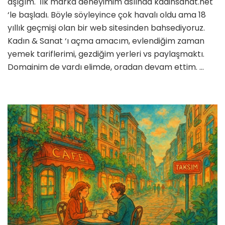
aşığım. İlk marka deneyimim aslında kadinsanat.net
Nerede
‘le başladı. Böyle söyleyince çok havalı oldu ama 18
Çıktı?
yıllık geçmişi olan bir web sitesinden bahsediyoruz.
için
Kadın & Sanat ‘ı açma amacım, evlendiğim zaman
yemek tariflerimi, gezdiğim yerleri vs paylaşmaktı.
Domainim de vardı elimde, oradan devam ettim. …