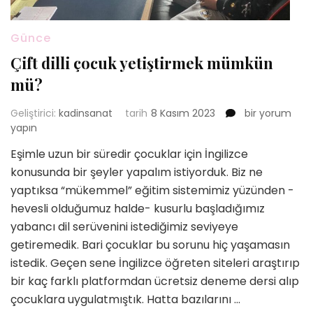
Günce
Çift dilli çocuk yetiştirmek mümkün
mü?
Çift
Geliştirici:
kadinsanat
tarih
8 Kasım 2023
bir yorum
dilli
yapın
çocuk
Eşimle uzun bir süredir çocuklar için İngilizce
yetiştirmek
konusunda bir şeyler yapalım istiyorduk. Biz ne
mümkün
mü?
yaptıksa “mükemmel” eğitim sistemimiz yüzünden -
için
hevesli olduğumuz halde- kusurlu başladığımız
yabancı dil serüvenini istediğimiz seviyeye
getiremedik. Bari çocuklar bu sorunu hiç yaşamasın
istedik. Geçen sene İngilizce öğreten siteleri araştırıp
bir kaç farklı platformdan ücretsiz deneme dersi alıp
çocuklara uygulatmıştık. Hatta bazılarını …