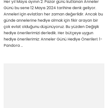
Her yıl Mayıs ayının 2. Pazar günü kutlanan Anneler
Ne
Günü bu sene 12 Mayıs 2024 tarihine denk geliyor.
zaman?
Anneler
Anneleri için evlatları her zaman değerlidir. Ancak bu
Günü
günde annelerine hediye almak için fikir arayan bir
Hediye
çok evlat olduğunu düşünüyoruz. Bu yüzden Değişik
Fikirleri
hediye önerilerimizi derledik. Her bütçeye uygun
için
hediye önerilerimiz: Anneler Günü Hediye Önerileri: 1-
Pandora …