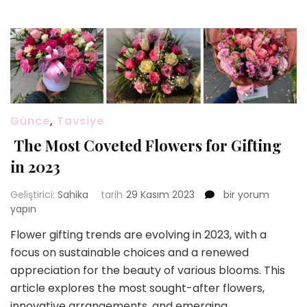
Günce
,
Tavsiye
The Most Coveted Flowers for Gifting
in 2023
The
Geliştirici:
Sahika
tarih
29 Kasım 2023
bir yorum
Most
yapın
Coveted
Flower gifting trends are evolving in 2023, with a
Flowers
focus on sustainable choices and a renewed
for
Gifting
appreciation for the beauty of various blooms. This
in
article explores the most sought-after flowers,
2023
innovative arrangements, and emerging