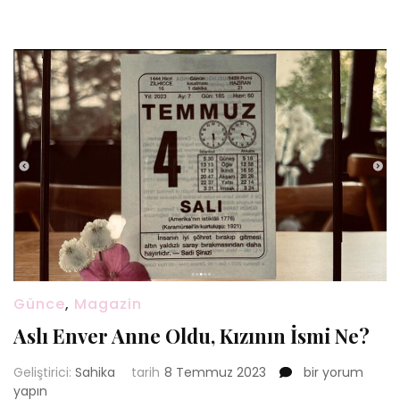
Günce
,
Magazin
Aslı Enver Anne Oldu, Kızının İsmi Ne?
Aslı
Geliştirici:
Sahika
tarih
8 Temmuz 2023
bir yorum
Enver
yapın