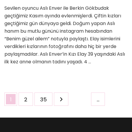
Anne
Sevilen oyuncu Aslı Enver ile Berkin Gökbudak
Oldu,
geçtiğimiz Kasım ayında evlenmişlerdi. Çiftin kızları
Kızının
İsmi
geçtiğimiz gün dünyaya geldi. Doğum yapan Aslı
Ne?
hanım bu mutlu gününü instagram hesabından
için
“Benim güzel ailem” notuyla paylaştı. Elay isimlerini
verdikleri kızlarının fotoğrafını daha hiç bir yerde
paylaşmadılar. Aslı Enver’in Kızı Elay 39 yaşındaki Aslı
ilk kez anne olmanın tadını yaşadı. 4 …
Yazı
Sayfa
Sayfa
Sayfa
1
2
35
…
sayfalaması