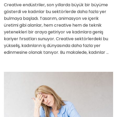
Creativ
Creative endüstriler, son yıllarda büyük bir büyüme
Kariyerle
gösterdi ve kadınlar bu sektörlerde daha fazla yer
Tasarı
ve
bulmaya başladı. Tasarım, animasyon ve içerik
Medyad
üretimi gibi alanlar, hem creative hem de teknik
Fırsatlar
yetenekleri bir araya getiriyor ve kadınlara geniş
Keşfet
kariyer fırsatları sunuyor. Creative sektörlerdeki bu
için
yükseliş, kadınların iş dünyasında daha fazla yer
edinmesine olanak tanıyor. Bu makalede, kadınlar …