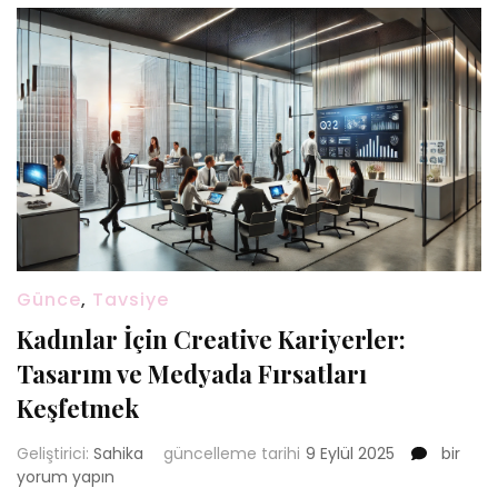
Günce
,
Tavsiye
Kadınlar İçin Creative Kariyerler:
Tasarım ve Medyada Fırsatları
Keşfetmek
Kadınlar
Geliştirici:
Sahika
güncelleme tarihi
9 Eylül 2025
bir
İçin
yorum yapın