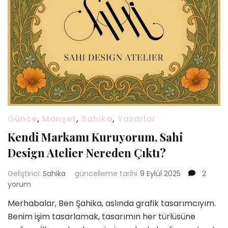
Günce
,
Manşet
,
Sahika
,
Yazarlar
Kendi Markamı Kuruyorum, Sahi
Design Atelier Nereden Çıktı?
Kendi
Geliştirici:
Sahika
güncelleme tarihi
9 Eylül 2025
2
Markam
yorum
Kuruyor
Merhabalar, Ben Şahika, aslında grafik tasarımcıyım.
Sahi
Benim işim tasarlamak, tasarımın her türlüsüne
Design
Atelier