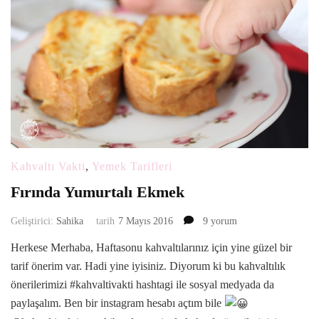
Kahvaltı Vakti
,
Yemek Tarifleri
Fırında Yumurtalı Ekmek
Fırında
Geliştirici:
Sahika
tarih
7 Mayıs 2016
9 yorum
Yumurtalı
Herkese Merhaba, Haftasonu kahvaltılarınız için yine güzel bir
Ekmek
tarif önerim var. Hadi yine iyisiniz. Diyorum ki bu kahvaltılık
için
önerilerimizi #kahvaltivakti hashtagi ile sosyal medyada da
paylaşalım. Ben bir instagram hesabı açtım bile