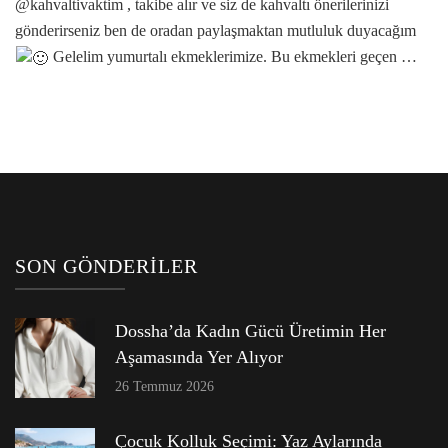
@kahvaltivaktim , takibe alır ve siz de kahvaltı önerilerinizi
gönderirseniz ben de oradan paylaşmaktan mutluluk duyacağım
Gelelim yumurtalı ekmeklerimize. Bu ekmekleri geçen …
SON GÖNDERILER
Dossha’da Kadın Gücü Üretimin Her
Aşamasında Yer Alıyor
26 Temmuz 2026
Çocuk Kolluk Seçimi: Yaz Aylarında