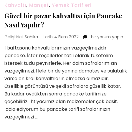
Kahvaltı
,
Manşet
,
Yemek Tarifleri
Güzel bir pazar kahvaltısı için Pancake
Nasıl Yapılır?
Güzel
Geliştirici:
Sahika
tarih
4 Ekim 2022
bir yorum yapın
bir
Hsaftasonu kahvaltılarımızın vazgeçilmezidir
pazar
pancake. İster reçellerler tatlı olarak tüketelim
kahvaltısı
için
istersek tuzlu peynirlerle. Her daim sofralarımızın
Pancake
vazgeçilmezi. Hele bir de yanına domates ve salatalık
Nasıl
varsa en kral kahvaltıların olmazsa olmazıdır.
Yapılır?
Özellikle görüntüsü ve şekli sofralara güzellik katar.
için
Bu kadar övdükten sonra pancake tarifimize
geçebiliriz. İhtiyacımız olan malzemeler çok basit.
İddia ediyorum bu pancake tarifi sofralarınızın
vazgeçilmezi …