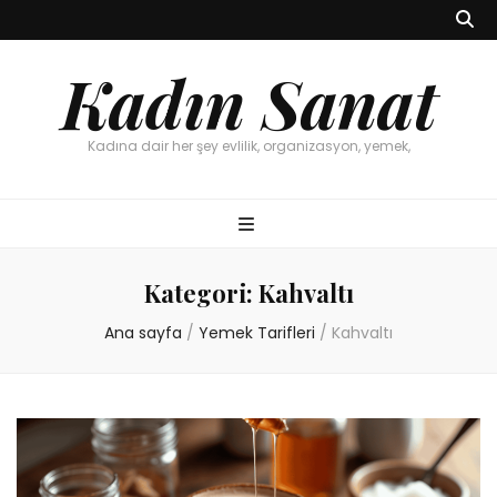
Kadın Sanat
Kadına dair her şey evlilik, organizasyon, yemek,
Kategori:
Kahvaltı
Ana sayfa
/
Yemek Tarifleri
/
Kahvaltı