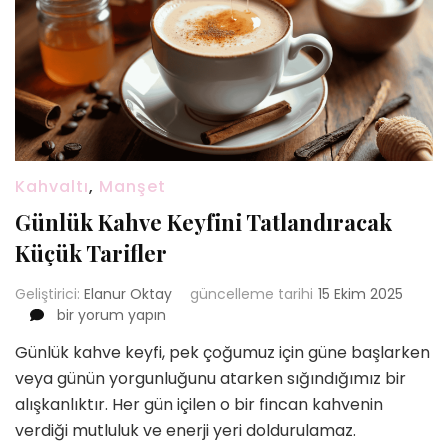
Kahvaltı
,
Manşet
Günlük Kahve Keyfini Tatlandıracak
Küçük Tarifler
Geliştirici:
Elanur Oktay
güncelleme tarihi
15 Ekim 2025
Günlük
bir yorum yapın
Kahve
Günlük kahve keyfi, pek çoğumuz için güne başlarken
Keyfini
veya günün yorgunluğunu atarken sığındığımız bir
Tatlandıracak
Küçük
alışkanlıktır. Her gün içilen o bir fincan kahvenin
Tarifler
verdiği mutluluk ve enerji yeri doldurulamaz.
için