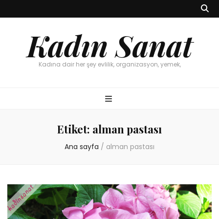
Kadın Sanat
Kadına dair her şey evlilik, organizasyon, yemek,
Etiket:
alman pastası
Ana sayfa
/
alman pastası