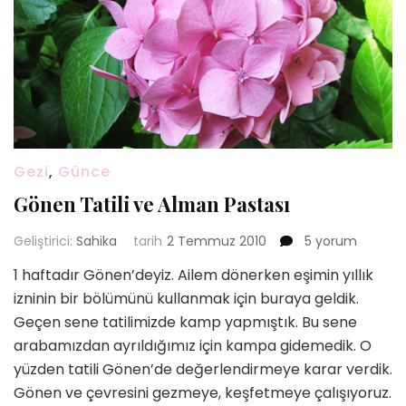
Gezi
,
Günce
Gönen Tatili ve Alman Pastası
Gönen
Geliştirici:
Sahika
tarih
2 Temmuz 2010
5 yorum
Tatili
1 haftadır Gönen’deyiz. Ailem dönerken eşimin yıllık
ve
izninin bir bölümünü kullanmak için buraya geldik.
Alman
Pastası
Geçen sene tatilimizde kamp yapmıştık. Bu sene
için
arabamızdan ayrıldığımız için kampa gidemedik. O
yüzden tatili Gönen’de değerlendirmeye karar verdik.
Gönen ve çevresini gezmeye, keşfetmeye çalışıyoruz.