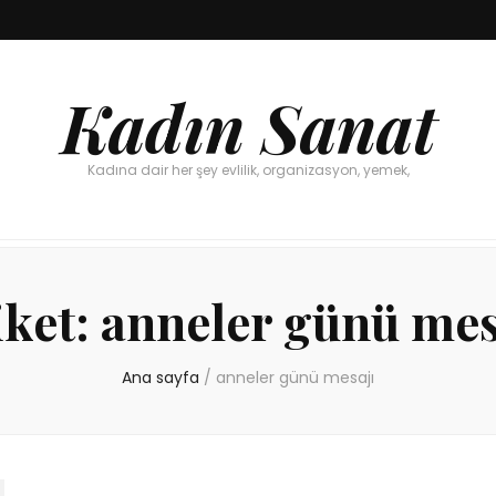
Kadın Sanat
Kadına dair her şey evlilik, organizasyon, yemek,
iket:
anneler günü mes
Ana sayfa
/
anneler günü mesajı