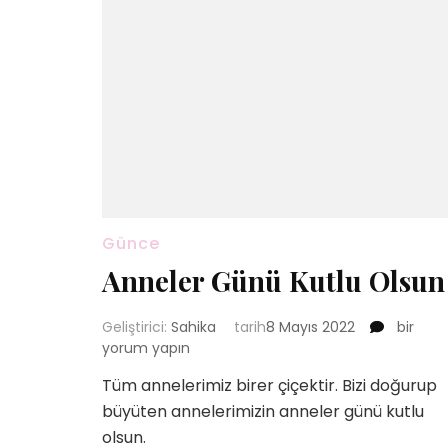
Günce
Anneler Günü Kutlu Olsun
Anneler
Geliştirici:
Sahika
tarih
8 Mayıs 2022
bir
Günü
yorum yapın
Kutlu
Tüm annelerimiz birer çiçektir. Bizi doğurup
Olsun
büyüten annelerimizin anneler günü kutlu
için
olsun.