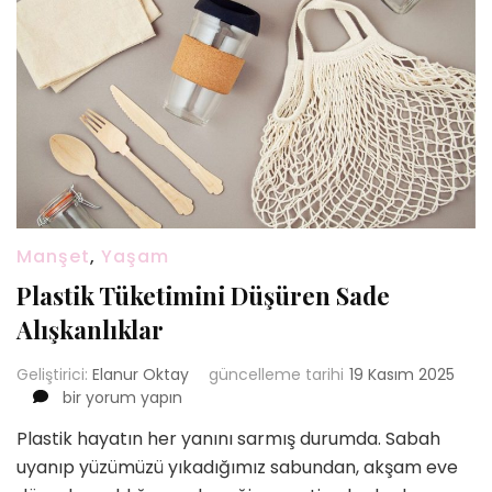
Manşet
,
Yaşam
Plastik Tüketimini Düşüren Sade
Alışkanlıklar
Geliştirici:
Elanur Oktay
güncelleme tarihi
19 Kasım 2025
Plastik
bir yorum yapın
Tüketimini
Plastik hayatın her yanını sarmış durumda. Sabah
Düşüren
uyanıp yüzümüzü yıkadığımız sabundan, akşam eve
Sade
Alışkanlıklar