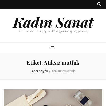
Kadın Sanat
Kadına dair her şey evlilik, organizasyon, yemek,
Etiket:
Atıksız mutfak
Ana sayfa
/
Atıksız mutfak