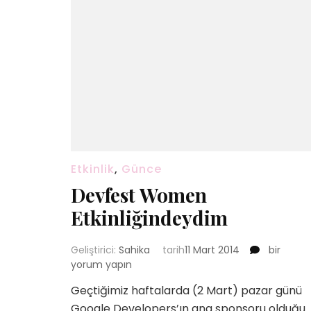
Etkinlik
,
Günce
Devfest Women
Etkinliğindeydim
Devfest
Geliştirici:
Sahika
tarih
11 Mart 2014
bir
Women
yorum yapın
Etkinliği
Geçtiğimiz haftalarda (2 Mart) pazar günü
için
Google Developers’ın ana sponsoru olduğu