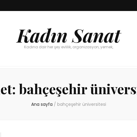
Kadın Sanat
Kadına dair her şey evlilik, organizasyon, yemek,
et:
bahçeşehir ünivers
Ana sayfa
/
bahçeşehir üniversitesi