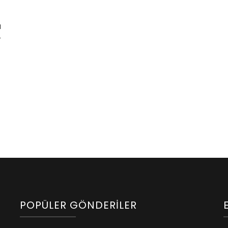
a
r
POPÜLER GÖNDERILER