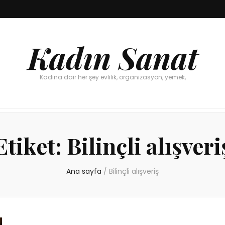
Kadın Sanat
Kadına dair her şey evlilik, organizasyon, yemek,
Etiket:
Bilinçli alışveri
Ana sayfa
/
Bilinçli alışveriş