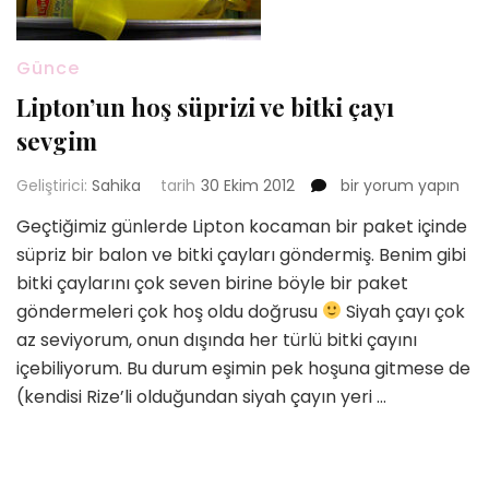
Günce
Lipton’un hoş süprizi ve bitki çayı
sevgim
Lipton’un
Geliştirici:
Sahika
tarih
30 Ekim 2012
bir yorum yapın
hoş
Geçtiğimiz günlerde Lipton kocaman bir paket içinde
süprizi
süpriz bir balon ve bitki çayları göndermiş. Benim gibi
ve
bitki
bitki çaylarını çok seven birine böyle bir paket
çayı
göndermeleri çok hoş oldu doğrusu
Siyah çayı çok
sevgim
az seviyorum, onun dışında her türlü bitki çayını
için
içebiliyorum. Bu durum eşimin pek hoşuna gitmese de
(kendisi Rize’li olduğundan siyah çayın yeri …