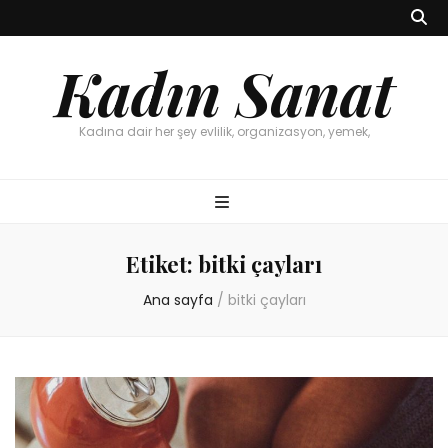
Kadın Sanat
Kadına dair her şey evlilik, organizasyon, yemek,
Etiket:
bitki çayları
Ana sayfa
/
bitki çayları