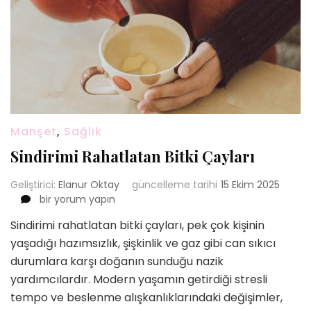
Manşet
,
Sağlık
Sindirimi Rahatlatan Bitki Çayları
Geliştirici:
Elanur Oktay
güncelleme tarihi
15 Ekim 2025
Sindirimi
bir yorum yapın
Rahatlatan
Sindirimi rahatlatan bitki çayları, pek çok kişinin
Bitki
yaşadığı hazımsızlık, şişkinlik ve gaz gibi can sıkıcı
Çayları
için
durumlara karşı doğanın sunduğu nazik
yardımcılardır. Modern yaşamın getirdiği stresli
tempo ve beslenme alışkanlıklarındaki değişimler,